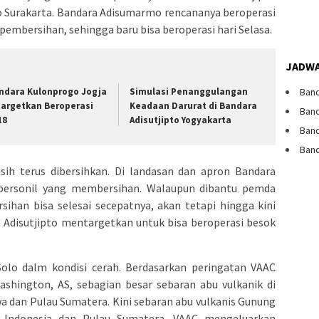
 Surakarta. Bandara Adisumarmo rencananya beroperasi
 pembersihan, sehingga baru bisa beroperasi hari Selasa.
JADWA
ndara Kulonprogo Jogja
Simulasi Penanggulangan
Band
targetkan Beroperasi
Keadaan Darurat di Bandara
Band
18
Adisutjipto Yogyakarta
Band
Band
sih terus dibersihkan. Di landasan dan apron Bandara
k personil yang membersihan. Walaupun dibantu pemda
ihan bisa selesai secepatnya, akan tetapi hingga kini
 Adisutjipto mentargetkan untuk bisa beroperasi besok
Solo dalm kondisi cerah. Berdasarkan peringatan VAAC
Washington, AS, sebagian besar sebaran abu vulkanik di
a dan Pulau Sumatera. Kini sebaran abu vulkanis Gunung
 Indonesia dan Pulau Sumatera. VAAC mengeluarkan