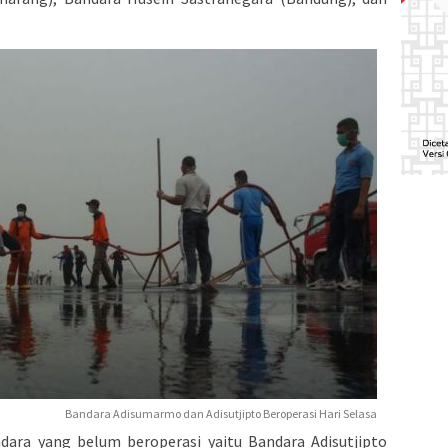
Bandara Adisumarmo dan Adisutjipto Beroperasi Hari Selasa
dara yang belum beroperasi yaitu Bandara Adisutjipto