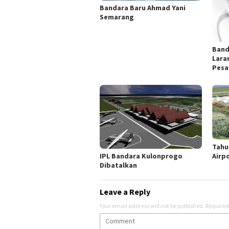
Bandara Baru Ahmad Yani
Semarang
Band
Lara
Pes
Tahu
Airpo
IPL Bandara Kulonprogo
Dibatalkan
Leave a Reply
Your email address will not be published.
Required