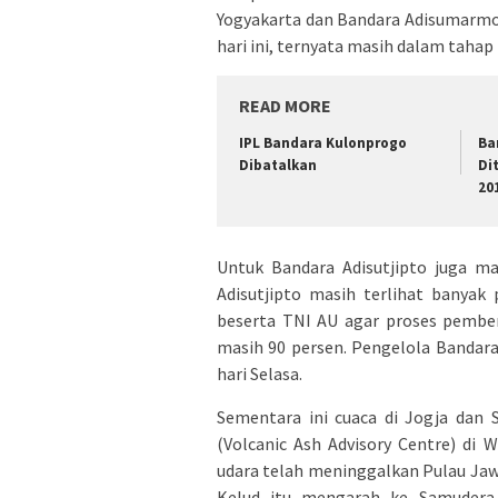
Yogyakarta dan Bandara Adisumarmo
hari ini, ternyata masih dalam tahap
READ MORE
IPL Bandara Kulonprogo
Ba
Dibatalkan
Di
20
Untuk Bandara Adisutjipto juga ma
Adisutjipto masih terlihat banya
beserta TNI AU agar proses pembers
masih 90 persen. Pengelola Bandara
hari Selasa.
Sementara ini cuaca di Jogja dan 
(Volcanic Ash Advisory Centre) di 
udara telah meninggalkan Pulau Jaw
Kelud itu mengarah ke Samudera