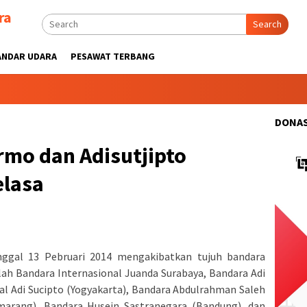
ra
Search
ANDAR UDARA
PESAWAT TERBANG
DONAS
mo dan Adisutjipto
elasa
ggal 13 Pebruari 2014 mengakibatkan tujuh bandara
lah Bandara Internasional Juanda Surabaya, Bandara Adi
l Adi Sucipto (Yogyakarta), Bandara Abdulrahman Saleh
marang), Bandara Husein Sastranegara (Bandung), dan