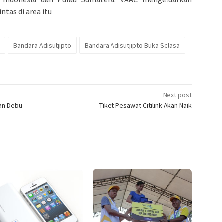
tas di area itu
Bandara Adisutjipto
Bandara Adisutjipto Buka Selasa
Next post
an Debu
Tiket Pesawat Citilink Akan Naik