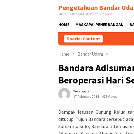
Skip
Pengetahuan Bandar Uda
to
Informasi bandara - pesawat - maskapai
content
HOME
MASKAPAI PENERBANGAN
B
Special Content
Home
Bandar Udara
Bandara Adisumar
Beroperasi Hari S
Webmaster
17 February 2014
471 Views
Dampak letusan Gunung Kelud tan
ditutup. Tujuh Bandara tersebut ada
Sumarmo Solo, Bandara Internasiona
(Malang), Bandara Ahmad Yani (Se