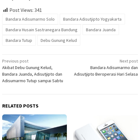
Post Views:
341
Bandara Adisumarmo Solo
Bandara Adisutjipto Yogyakarta
Bandara Husain Sastranegara Bandung
Bandara Juanda
Bandara Tutup
Debu Gunung Kelud
Post
Previous post
Next post
Akibat Debu Gunung Kelud,
Bandara Adisumarmo dan
navigation
Bandara Juanda, Adisutjipto dan
Adisutjipto Beroperasi Hari Selasa
Adisumarmo Tutup sampai Sabtu
RELATED POSTS