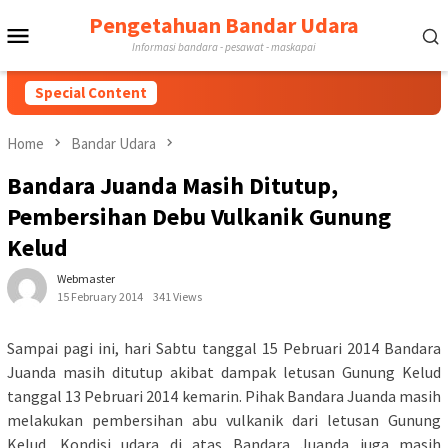
Skip
Pengetahuan Bandar Udara
Mobile
to
Informasi bandara - pesawat - maskapai
content
Menu
Special Content
Home
Bandar Udara
Bandara Juanda Masih Ditutup,
Pembersihan Debu Vulkanik Gunung
Kelud
Webmaster
15 February 2014
341 Views
Sampai pagi ini, hari Sabtu tanggal 15 Pebruari 2014 Bandara
Juanda masih ditutup akibat dampak letusan Gunung Kelud
tanggal 13 Pebruari 2014 kemarin. Pihak Bandara Juanda masih
melakukan pembersihan abu vulkanik dari letusan Gunung
Kelud. Kondisi udara di atas Bandara Juanda juga masih