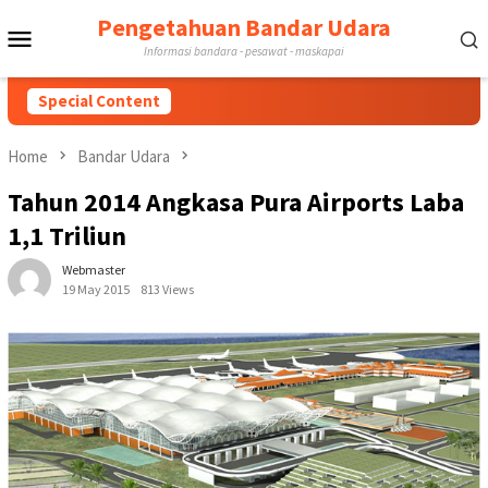
Skip
Pengetahuan Bandar Udara
Mobile
to
Informasi bandara - pesawat - maskapai
content
Menu
Special Content
Home
Bandar Udara
Tahun 2014 Angkasa Pura Airports Laba
1,1 Triliun
Webmaster
19 May 2015
813 Views