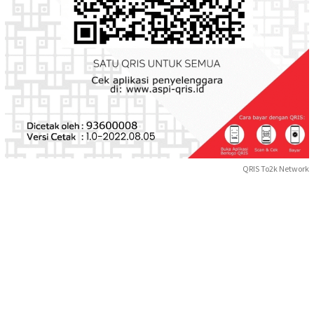
QRIS To2k Network