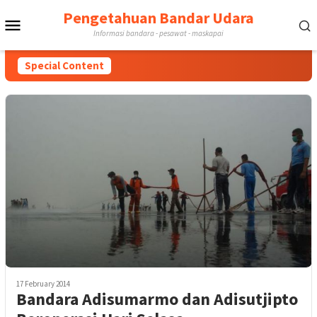
Skip
Pengetahuan Bandar Udara
Mobile
to
Informasi bandara - pesawat - maskapai
content
Menu
Special Content
17 February 2014
Bandara Adisumarmo dan Adisutjipto