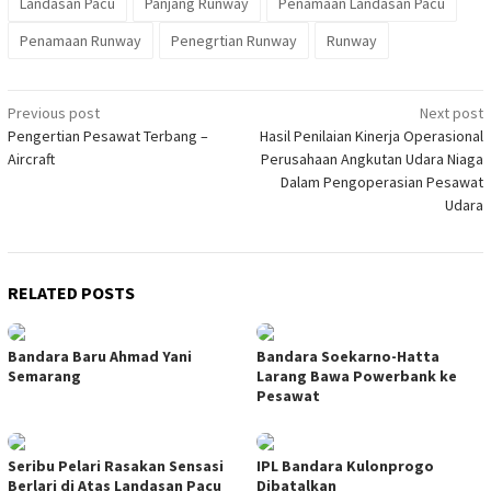
Landasan Pacu
Panjang Runway
Penamaan Landasan Pacu
Penamaan Runway
Penegrtian Runway
Runway
Post
Previous post
Next post
Pengertian Pesawat Terbang –
Hasil Penilaian Kinerja Operasional
navigation
Aircraft
Perusahaan Angkutan Udara Niaga
Dalam Pengoperasian Pesawat
Udara
RELATED POSTS
Bandara Baru Ahmad Yani
Bandara Soekarno-Hatta
Semarang
Larang Bawa Powerbank ke
Pesawat
Seribu Pelari Rasakan Sensasi
IPL Bandara Kulonprogo
Berlari di Atas Landasan Pacu
Dibatalkan