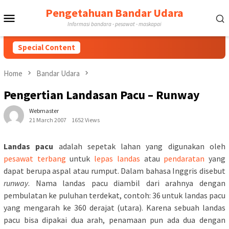
Skip
Pengetahuan Bandar Udara
Mobile
to
Informasi bandara - pesawat - maskapai
content
Menu
Special Content
Home
Bandar Udara
Pengertian Landasan Pacu – Runway
Webmaster
21 March 2007
1652 Views
Landas pacu
adalah sepetak lahan yang digunakan oleh
pesawat terbang
untuk
lepas landas
atau
pendaratan
yang
dapat berupa aspal atau rumput. Dalam bahasa Inggris disebut
runway
. Nama landas pacu diambil dari arahnya dengan
pembulatan ke puluhan terdekat, contoh: 36 untuk landas pacu
yang mengarah ke 360 derajat (utara). Karena sebuah landas
pacu bisa dipakai dua arah, penamaan pun ada dua dengan