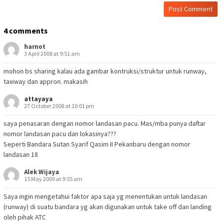
4 comments
harnot
3 April 2008 at 9:51 am
mohon bs sharing kalau ada gambar kontruksi/struktur untuk runway,
taxiway dan appron. makasih
attayaya
27 October 2008 at 10:01 pm
saya penasaran dengan nomor landasan pacu. Mas/mba punya daftar
nomor landasan pacu dan lokasinya???
Seperti Bandara Sutan Syarif Qasim II Pekanbaru dengan nomor
landasan 18
Alek Wijaya
15 May 2009 at 9:55 am
Saya ingin mengetahui faktor apa saja yg menentukan untuk landasan
(runway) di suatu bandara yg akan digunakan untuk take off dan landing
oleh pihak ATC