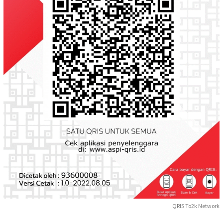
QRIS To2k Network