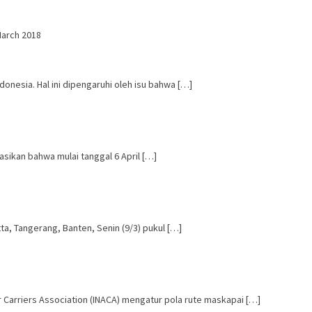
March 2018
nesia. Hal ini dipengaruhi oleh isu bahwa […]
sikan bahwa mulai tanggal 6 April […]
ta, Tangerang, Banten, Senin (9/3) pukul […]
Carriers Association (INACA) mengatur pola rute maskapai […]