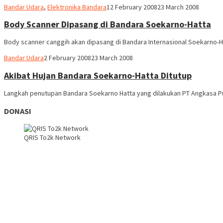
Webmaster
Bandar Udara
,
Elektronika Bandara
12 February 2008
23 March 2008
Body Scanner Dipasang di Bandara Soekarno-Hatta
Body scanner canggih akan dipasang di Bandara Internasional Soekarno-Ha
Webmaster
Bandar Udara
2 February 2008
23 March 2008
Akibat Hujan Bandara Soekarno-Hatta Ditutup
Langkah penutupan Bandara Soekarno Hatta yang dilakukan PT Angkasa Pur
DONASI
QRIS To2k Network