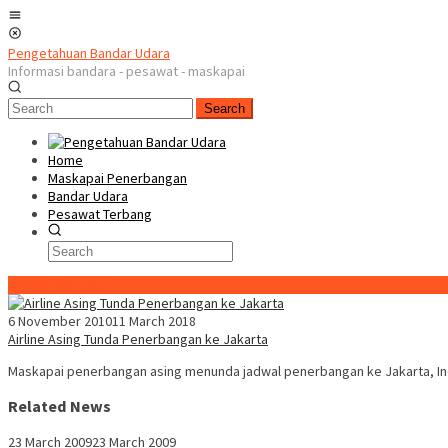
Skip
Mobile
to
Menu
content
Pengetahuan Bandar Udara
Informasi bandara - pesawat - maskapai
Search
Home
Maskapai Penerbangan
Bandar Udara
Pesawat Terbang
Special Content
6 November 2010
11 March 2018
Airline Asing Tunda Penerbangan ke Jakarta
Maskapai penerbangan asing menunda jadwal penerbangan ke Jakarta, Indo
Related News
23 March 2009
23 March 2009