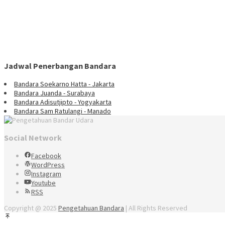
Jadwal Penerbangan Bandara
Bandara Soekarno Hatta - Jakarta
Bandara Juanda - Surabaya
Bandara Adisutjipto - Yogyakarta
Bandara Sam Ratulangi - Manado
Social Network
Facebook
WordPress
Instagram
Youtube
RSS
Copyright @ 2025
Pengetahuan Bandara
| All Rights Reserved