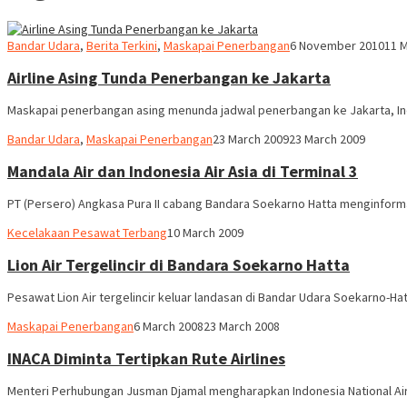
Webmaster
Bandar Udara
,
Berita Terkini
,
Maskapai Penerbangan
6 November 2010
11 
Airline Asing Tunda Penerbangan ke Jakarta
Maskapai penerbangan asing menunda jadwal penerbangan ke Jakarta, Indo
Webmaster
Bandar Udara
,
Maskapai Penerbangan
23 March 2009
23 March 2009
Mandala Air dan Indonesia Air Asia di Terminal 3
PT (Persero) Angkasa Pura II cabang Bandara Soekarno Hatta menginforma
Webmaster
Kecelakaan Pesawat Terbang
10 March 2009
Lion Air Tergelincir di Bandara Soekarno Hatta
Pesawat Lion Air tergelincir keluar landasan di Bandar Udara Soekarno-Hat
Webmaster
Maskapai Penerbangan
6 March 2008
23 March 2008
INACA Diminta Tertipkan Rute Airlines
Menteri Perhubungan Jusman Djamal mengharapkan Indonesia National Air 