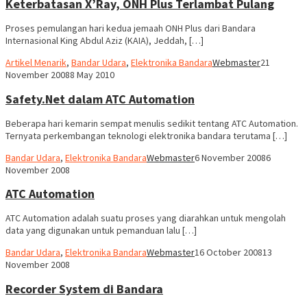
Keterbatasan X’Ray, ONH Plus Terlambat Pulang
Proses pemulangan hari kedua jemaah ONH Plus dari Bandara
Internasional King Abdul Aziz (KAIA), Jeddah, […]
Artikel Menarik
,
Bandar Udara
,
Elektronika Bandara
Webmaster
21
November 2008
8 May 2010
Safety.Net dalam ATC Automation
Beberapa hari kemarin sempat menulis sedikit tentang ATC Automation.
Ternyata perkembangan teknologi elektronika bandara terutama […]
Bandar Udara
,
Elektronika Bandara
Webmaster
6 November 2008
6
November 2008
ATC Automation
ATC Automation adalah suatu proses yang diarahkan untuk mengolah
data yang digunakan untuk pemanduan lalu […]
Bandar Udara
,
Elektronika Bandara
Webmaster
16 October 2008
13
November 2008
Recorder System di Bandara