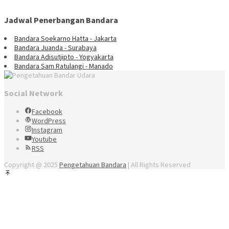
Jadwal Penerbangan Bandara
Bandara Soekarno Hatta - Jakarta
Bandara Juanda - Surabaya
Bandara Adisutjipto - Yogyakarta
Bandara Sam Ratulangi - Manado
Social Network
Facebook
WordPress
Instagram
Youtube
RSS
Copyright @ 2025
Pengetahuan Bandara
| All Rights Reserved