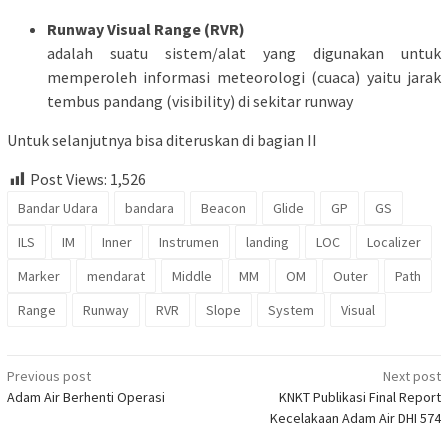
Runway Visual Range (RVR)
adalah suatu sistem/alat yang digunakan untuk
memperoleh informasi meteorologi (cuaca) yaitu jarak
tembus pandang (visibility) di sekitar runway
Untuk selanjutnya bisa diteruskan di bagian II
Post Views:
1,526
Bandar Udara
bandara
Beacon
Glide
GP
GS
ILS
IM
Inner
Instrumen
landing
LOC
Localizer
Marker
mendarat
Middle
MM
OM
Outer
Path
Range
Runway
RVR
Slope
System
Visual
Post
Previous post
Next post
Adam Air Berhenti Operasi
KNKT Publikasi Final Report
navigation
Kecelakaan Adam Air DHI 574