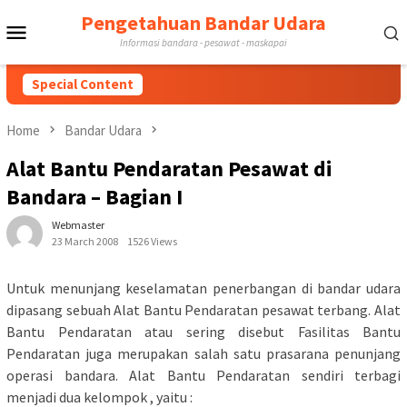
Skip
Pengetahuan Bandar Udara
Mobile
to
Informasi bandara - pesawat - maskapai
content
Menu
Special Content
Home
Bandar Udara
Alat Bantu Pendaratan Pesawat di
Bandara – Bagian I
Webmaster
23 March 2008
1526 Views
Untuk menunjang keselamatan penerbangan di bandar udara
dipasang sebuah Alat Bantu Pendaratan pesawat terbang. Alat
Bantu Pendaratan atau sering disebut Fasilitas Bantu
Pendaratan juga merupakan salah satu prasarana penunjang
operasi bandara. Alat Bantu Pendaratan sendiri terbagi
menjadi dua kelompok , yaitu :