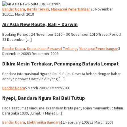
Webmaster
Bandar Udara
,
Berita Terkini
,
Maskapai Penerbangan
26 November
2010
11 March 2018
Air Asia New Route, Bali – Darwin
Booking Period : 24 November 2010 – 30 November 2010 Travel Period :
23 December […]
Webm
Bandar Udara
,
Kecelakaan Pesawat Terbang
,
Maskapai Penerbangan
3
December 2009
3 December 2009
Dikira Mesin Terbakar, Penumpang Batavia Lompat
Bandara Internasional Ngurah Rai di Pulau Dewata heboh dengan kabar
adanya pesawat Batavia Air yang […]
Webmaster
Bandar Udara
5 March 2008
23 March 2008
Nyepi, Bandara Ngura Rai Bali Tutup
Pada saat umat Hindu melaksanakan brata penyepian menyambut tahun
baru Saka 1930, Jumat, 7 Maret […]
Webmaster
Bandar Udara
,
Elektronika Bandara
12 February 2008
23 March 2008