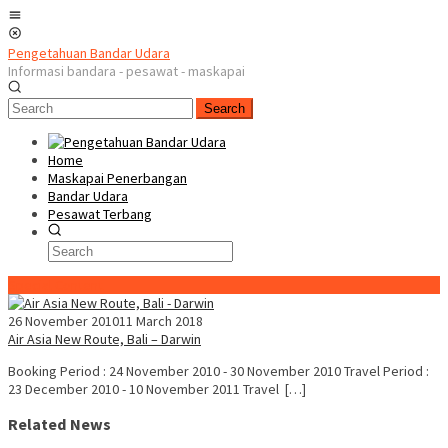
Skip
Mobile
to
Menu
content
Pengetahuan Bandar Udara
Informasi bandara - pesawat - maskapai
Search
Home
Maskapai Penerbangan
Bandar Udara
Pesawat Terbang
Special Content
26 November 2010
11 March 2018
Air Asia New Route, Bali – Darwin
Booking Period : 24 November 2010 - 30 November 2010 Travel Period :
23 December 2010 - 10 November 2011 Travel […]
Related News