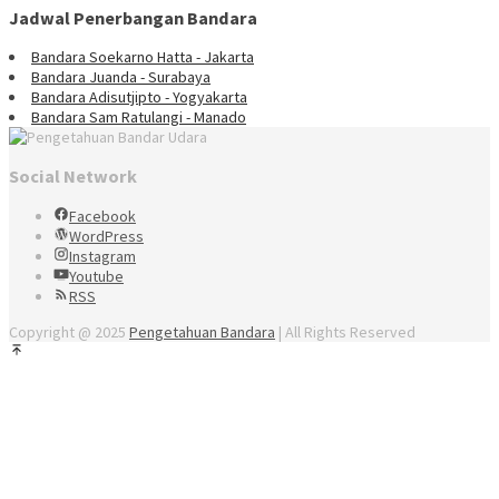
Jadwal Penerbangan Bandara
Bandara Soekarno Hatta - Jakarta
Bandara Juanda - Surabaya
Bandara Adisutjipto - Yogyakarta
Bandara Sam Ratulangi - Manado
Social Network
Facebook
WordPress
Instagram
Youtube
RSS
Copyright @ 2025
Pengetahuan Bandara
| All Rights Reserved