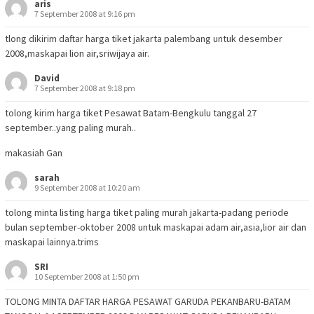
aris
7 September 2008 at 9:16 pm
tlong dikirim daftar harga tiket jakarta palembang untuk desember
2008,maskapai lion air,sriwijaya air.
David
7 September 2008 at 9:18 pm
tolong kirim harga tiket Pesawat Batam-Bengkulu tanggal 27
september..yang paling murah..
makasiah Gan
sarah
9 September 2008 at 10:20 am
tolong minta listing harga tiket paling murah jakarta-padang periode
bulan september-oktober 2008 untuk maskapai adam air,asia,lior air dan
maskapai lainnya.trims
SRI
10 September 2008 at 1:50 pm
TOLONG MINTA DAFTAR HARGA PESAWAT GARUDA PEKANBARU-BATAM