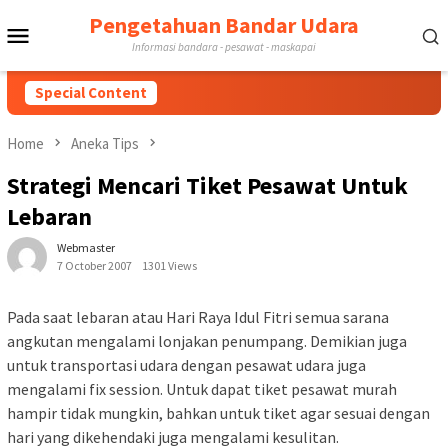
Skip
Pengetahuan Bandar Udara
Mobile
to
Informasi bandara - pesawat - maskapai
content
Menu
Special Content
Home
Aneka Tips
Strategi Mencari Tiket Pesawat Untuk
Lebaran
Webmaster
7 October 2007
1301 Views
Pada saat lebaran atau Hari Raya Idul Fitri semua sarana
angkutan mengalami lonjakan penumpang. Demikian juga
untuk transportasi udara dengan pesawat udara juga
mengalami fix session. Untuk dapat tiket pesawat murah
hampir tidak mungkin, bahkan untuk tiket agar sesuai dengan
hari yang dikehendaki juga mengalami kesulitan.