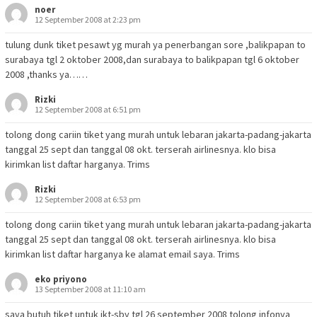
noer
12 September 2008 at 2:23 pm
tulung dunk tiket pesawt yg murah ya penerbangan sore ,balikpapan to
surabaya tgl 2 oktober 2008,dan surabaya to balikpapan tgl 6 oktober
2008 ,thanks ya……
Rizki
12 September 2008 at 6:51 pm
tolong dong cariin tiket yang murah untuk lebaran jakarta-padang-jakarta
tanggal 25 sept dan tanggal 08 okt. terserah airlinesnya. klo bisa
kirimkan list daftar harganya. Trims
Rizki
12 September 2008 at 6:53 pm
tolong dong cariin tiket yang murah untuk lebaran jakarta-padang-jakarta
tanggal 25 sept dan tanggal 08 okt. terserah airlinesnya. klo bisa
kirimkan list daftar harganya ke alamat email saya. Trims
eko priyono
13 September 2008 at 11:10 am
saya butuh tiket untuk jkt-sby tgl 26 september 2008 tolong infonya