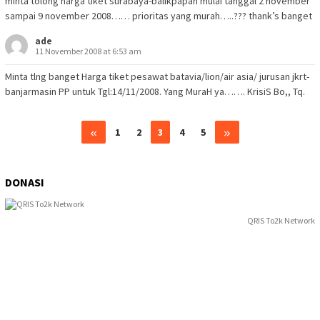
minta tolong harga tiket surabaya-balikpapan mulai tanggal 2 november
sampai 9 november 2008…… prioritas yang murah…..??? thank’s banget
ade
11 November 2008 at 6:53 am
Minta tlng banget Harga tiket pesawat batavia/lion/air asia/ jurusan jkrt-
banjarmasin PP untuk Tgl:14/11/2008. Yang MuraH ya……. KrisiS Bo,, Tq.
Comment
1
2
3
4
5
navigation
DONASI
QRIS To2k Network