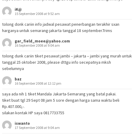
iK@
15 September 2008 at 9:52 am
tolong donk cariin info jadwal pesawat penerbangan terakhir sxan
harganya untuk semarang-jakarta tanggal 18 september.Trims
gar_field_moee@yahoo.com
16 September 2008 at 9:04 am
tolong dunk cariin tiket pesawat jambi – jakarta – jambi yang murah untuk
tanggal 25 oktober 2008, please dttgu info secepatnya mksh
sebelumnya
baz
16 September 2008 at 12:12 pm
saya ada nih 1 tiket Mandala Jakarta-Semarang yang batal pakai.
tiket buat tgl 29 Sept 08 jam 5 sore dengan harga sama waktu beli
Rp.407.000,-.
silakan kontak HP saya 0817733755
iswanto
17 September 2008 at 9:04 am