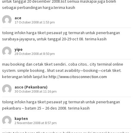
untuk tanggal 20 desember 2008.list semua maskapai juga boleh
sebagai perbandingan harga.terima kasih
ace
17 October 2008 at 1:53 pm
tolong infokn harga tiket pesawat yg termurah untuk penerbangan
surabaya-jayapura, untuk tanggal 20-29 oct 08. terima kasih
yipo
28 October 2008 at 8:50 pm
mau booking dan cetak tiket sendiri.. coba citos.. city terminal online
system. simple booking.. lihat seat avaibility—booking—cetak tiket.
keterangan lebih lanjut ke
http://www.citosconnection.com
asco (Pekanbaru)
30 October 2008 at 11:16 pm
tolong infokn harga tiket pesawat yg termurah untuk penerbangan
pekanbaru – batam 25 – 26 des 2008. terima kasih
kapten
2 November 2008 at 8:57 pm