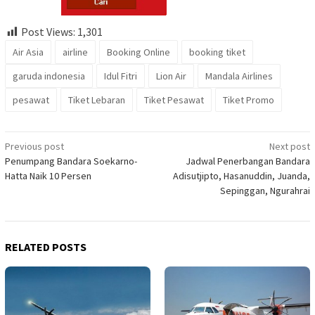
Post Views:
1,301
Air Asia
airline
Booking Online
booking tiket
garuda indonesia
Idul Fitri
Lion Air
Mandala Airlines
pesawat
Tiket Lebaran
Tiket Pesawat
Tiket Promo
Post
Previous post
Next post
Penumpang Bandara Soekarno-
Jadwal Penerbangan Bandara
navigation
Hatta Naik 10 Persen
Adisutjipto, Hasanuddin, Juanda,
Sepinggan, Ngurahrai
RELATED POSTS