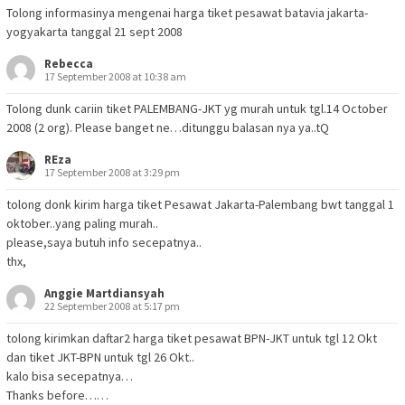
Tolong informasinya mengenai harga tiket pesawat batavia jakarta-
yogyakarta tanggal 21 sept 2008
Rebecca
17 September 2008 at 10:38 am
Tolong dunk cariin tiket PALEMBANG-JKT yg murah untuk tgl.14 October
2008 (2 org). Please banget ne…ditunggu balasan nya ya..tQ
REza
17 September 2008 at 3:29 pm
tolong donk kirim harga tiket Pesawat Jakarta-Palembang bwt tanggal 1
oktober..yang paling murah..
please,saya butuh info secepatnya..
thx,
Anggie Martdiansyah
22 September 2008 at 5:17 pm
tolong kirimkan daftar2 harga tiket pesawat BPN-JKT untuk tgl 12 Okt
dan tiket JKT-BPN untuk tgl 26 Okt..
kalo bisa secepatnya…
Thanks before……