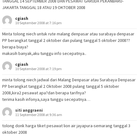
TANGGAL 14 SEPTEMBER 2008 DAN PESAWAT GARUDA PEKANBARU-
JAKARTA TANGGAL 18 ATAU 19 OKTOBER 2008
cgiash
10 September 2008 at 7:16 pm
Minta tolong niech untuk rute malang denpasar atau surabaya denpasar
PP berangkat tanggal 2 oktober dan pulang tanggal 5 oktober 2008??
berapa biaya?
makasih banyak,aku tunggu info secepatnya..
cgiash
10 September 2008 at 7:19 pm
minta tolong niech jadwal dari Malang Denpasar atau Surabaya Denpasar
PP berangkat tanggal 2 Oktober 2008 pulang tanggal 5 oktober
2008,kira2 pesawat apa?dan berapa tarifnya?
terima kasih infonya,saya tunggu secepatnya…
siti anggraeni
11 September 2008 at 9:36 am
tolong donk harga tiket pesawat lion air jayapura-semarang tanggal 3
oktober 2008