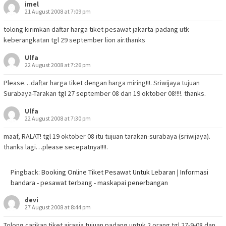
imel
21 August 2008 at 7:09 pm
tolong kirimkan daftar harga tiket pesawat jakarta-padang utk
keberangkatan tgl 29 september lion air.thanks
Ulfa
22 August 2008 at 7:26 pm
Please…daftar harga tiket dengan harga miring!!!. Sriwijaya tujuan
Surabaya-Tarakan tgl 27 september 08 dan 19 oktober 08!!!!. thanks.
Ulfa
22 August 2008 at 7:30 pm
maaf, RALAT! tgl 19 oktober 08 itu tujuan tarakan-surabaya (sriwijaya).
thanks lagi…please secepatnya!!!!.
Pingback:
Booking Online Tiket Pesawat Untuk Lebaran | Informasi
bandara - pesawat terbang - maskapai penerbangan
devi
27 August 2008 at 8:44 pm
Tolong carikan tiket airasia tujuan padang untuk 2 orang tgl 27-9-08 dan