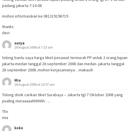
padang-jakarta 7-10-08
mohon informasikan ke 081319196719
thanks
devi
surya
28 August 2008 at 7:23 am
tolong bantu saya harga tiket pesawat termurah PP untuk 2 orang.tujuan
jakarta-medan tanggal 26 september 2008 dan medan- jakarta tanggal
28 september 2008..mohon kerjasamanya…makasih
Mia
28 August 2008 at 10:57 am
Tolong donk carikan tiket Surabaya – Jakarta tgl 7 Oktober 2008 yang
pualing muraaaaahhhhhh…..
Thx
mia
koko