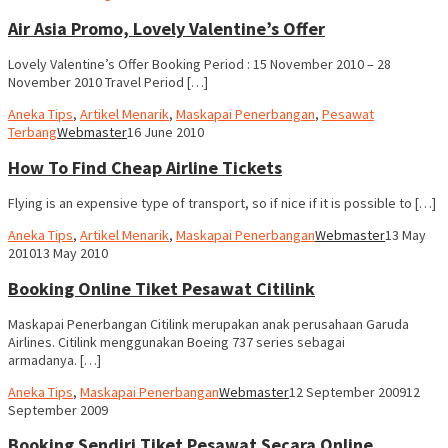
Air Asia Promo, Lovely Valentine’s Offer
Lovely Valentine’s Offer Booking Period : 15 November 2010 – 28
November 2010 Travel Period […]
Aneka Tips
,
Artikel Menarik
,
Maskapai Penerbangan
,
Pesawat
Terbang
Webmaster
16 June 2010
How To Find Cheap Airline Tickets
Flying is an expensive type of transport, so if nice if it is possible to […]
Aneka Tips
,
Artikel Menarik
,
Maskapai Penerbangan
Webmaster
13 May
2010
13 May 2010
Booking Online Tiket Pesawat Citilink
Maskapai Penerbangan Citilink merupakan anak perusahaan Garuda
Airlines. Citilink menggunakan Boeing 737 series sebagai
armadanya. […]
Aneka Tips
,
Maskapai Penerbangan
Webmaster
12 September 2009
12
September 2009
Booking Sendiri Tiket Pesawat Secara Online