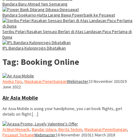
Bandara Baru Ahmad Yani Semarang
Bandara Soekarno-Hatta Larang Bawa Powerbank ke Pesawat
Seribu Pelari Rasakan Sensasi Berlari di Atas Landasan Pacu Pertama di
Dunia
IPL Bandara Kulonprogo Dibatalkan
Tag:
Booking Online
Aneka Tips
,
Maskapai Penerbangan
Webmaster
23 November 2010
19
June 2022
Air Asia Mobile
Air Asia Mobile is using your handphone, you can book flights, get
details on flight […]
Artikel Menarik
,
Bandar Udara
,
Berita Terkini
,
Maskapai Penerbangan
,
Pesawat Terbang
Webmaster
16 November 2010
11 March 2018