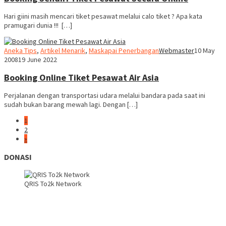
Hari giini masih mencari tiket pesawat melalui calo tiket ? Apa kata
pramugari dunia !!! […]
Aneka Tips
,
Artikel Menarik
,
Maskapai Penerbangan
Webmaster
10 May
2008
19 June 2022
Booking Online Tiket Pesawat Air Asia
Perjalanan dengan transportasi udara melalui bandara pada saat ini
sudah bukan barang mewah lagi. Dengan […]
1
2
»
DONASI
QRIS To2k Network