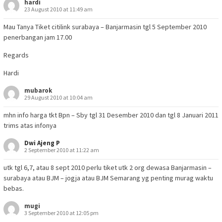
hardi
23 August 2010 at 11:49 am
Mau Tanya Tiket citilink surabaya – Banjarmasin tgl 5 September 2010
penerbangan jam 17.00
Regards
Hardi
mubarok
29 August 2010 at 10:04 am
mhn info harga tkt Bpn – Sby tgl 31 Desember 2010 dan tgl 8 Januari 2011
trims atas infonya
Dwi Ajeng P
2 September 2010 at 11:22 am
utk tgl 6,7, atau 8 sept 2010 perlu tiket utk 2 org dewasa Banjarmasin –
surabaya atau BJM – jogja atau BJM Semarang yg penting murag waktu
bebas.
mugi
3 September 2010 at 12:05 pm