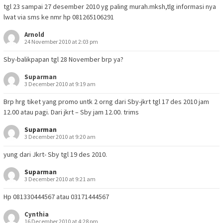
tgl 23 sampai 27 desember 2010 yg paling murah.mksh,tlg informasi nya
lwat via sms ke nmr hp 081265106291
Arnold
24 November 2010 at 2:03 pm
Sby-balikpapan tgl 28 November brp ya?
Suparman
3 December 2010 at 9:19 am
Brp hrg tiket yang promo untk 2 orng dari Sby-jkrt tgl 17 des 2010 jam
12.00 atau pagi. Dari jkrt – Sby jam 12.00. trims
Suparman
3 December 2010 at 9:20 am
yung dari Jkrt- Sby tgl 19 des 2010.
Suparman
3 December 2010 at 9:21 am
Hp 081330444567 atau 03171444567
Cynthia
16 December 2010 at 4:28 pm