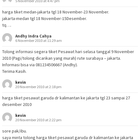
5 November 2010 at 4:47 pm
harga tiket medan-jakarta tgl 18 November-23 November.
jakarta-medan tgl 18 November-15Desember.
tq….
Andhy Indra Cahya
6 November 2010 at 11:29 am
Tolong informasi segera tiket Pesawat hari selasa tanggal 9 November
2010 (Pagi/tolong dicarikan yang murah) rute surabaya – jakarta.
Informasi bisa via 081234506667 (Andhy).
Terima Kasih.
kevin
20 November 2010 at 2:18 pm
harga tiket pesawat garuda dr kalimantan ke jakarta tgl 23 sampai 27
desember 2010
kevin
20 November 2010 at 2:22 pm
sore pak/ibu.
saya minta tolong harga tiket pesawat garuda dr kalimantan ke jakarta