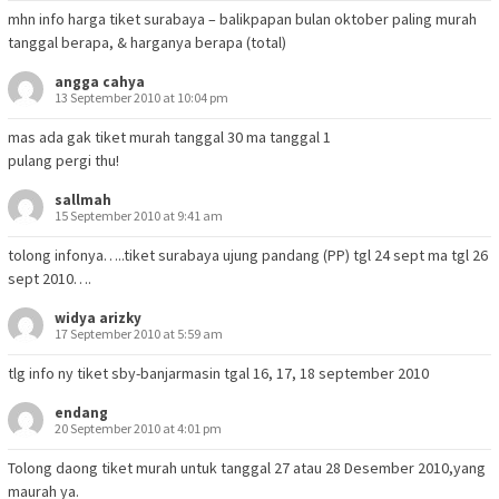
mhn info harga tiket surabaya – balikpapan bulan oktober paling murah
tanggal berapa, & harganya berapa (total)
angga cahya
13 September 2010 at 10:04 pm
mas ada gak tiket murah tanggal 30 ma tanggal 1
pulang pergi thu!
sallmah
15 September 2010 at 9:41 am
tolong infonya…..tiket surabaya ujung pandang (PP) tgl 24 sept ma tgl 26
sept 2010….
widya arizky
17 September 2010 at 5:59 am
tlg info ny tiket sby-banjarmasin tgal 16, 17, 18 september 2010
endang
20 September 2010 at 4:01 pm
Tolong daong tiket murah untuk tanggal 27 atau 28 Desember 2010,yang
maurah ya.