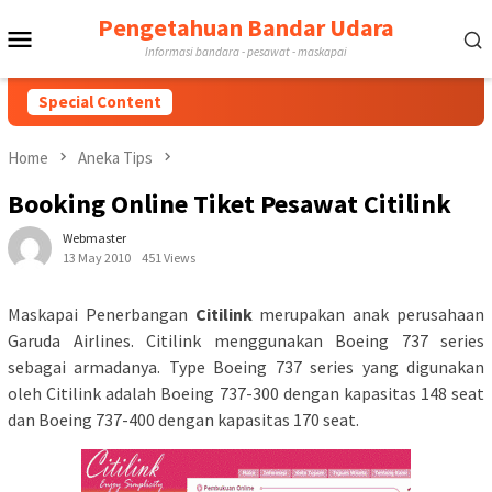
Skip
Pengetahuan Bandar Udara
Mobile
to
Informasi bandara - pesawat - maskapai
content
Menu
Special Content
Home
Aneka Tips
Booking Online Tiket Pesawat Citilink
Webmaster
13 May 2010
451 Views
Maskapai Penerbangan
Citilink
merupakan anak perusahaan
Garuda Airlines. Citilink menggunakan Boeing 737 series
sebagai armadanya. Type Boeing 737 series yang digunakan
oleh Citilink adalah Boeing 737-300 dengan kapasitas 148 seat
dan Boeing 737-400 dengan kapasitas 170 seat.