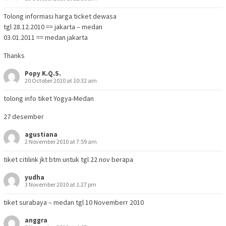
Tolong informasi harga ticket dewasa
tgl 28.12.2010 == jakarta – medan
03.01.2011 == medan jakarta
Thanks
Popy K.Q.S.
20 October 2010 at 10:32 am
tolong info tiket Yogya-Medan
27 desember
agustiana
2 November 2010 at 7:59 am
tiket citilink jkt btm untuk tgl 22 nov berapa
yudha
3 November 2010 at 1:27 pm
tiket surabaya – medan tgl 10 Novemberr 2010
anggra