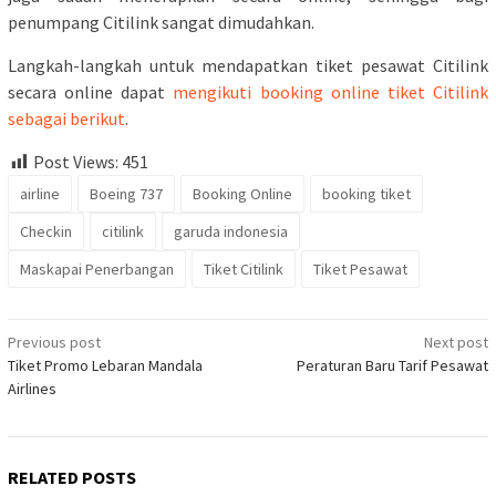
penumpang Citilink sangat dimudahkan.
Langkah-langkah untuk mendapatkan tiket pesawat Citilink
secara online dapat
mengikuti booking online tiket Citilink
sebagai berikut
.
Post Views:
451
airline
Boeing 737
Booking Online
booking tiket
Checkin
citilink
garuda indonesia
Maskapai Penerbangan
Tiket Citilink
Tiket Pesawat
Post
Previous post
Next post
Tiket Promo Lebaran Mandala
Peraturan Baru Tarif Pesawat
navigation
Airlines
RELATED POSTS