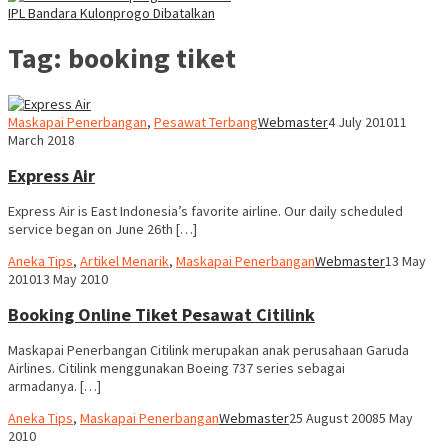
IPL Bandara Kulonprogo Dibatalkan
Tag:
booking tiket
Maskapai Penerbangan
,
Pesawat Terbang
Webmaster
4 July 2010
11
March 2018
Express Air
Express Air is East Indonesia’s favorite airline. Our daily scheduled
service began on June 26th […]
Aneka Tips
,
Artikel Menarik
,
Maskapai Penerbangan
Webmaster
13 May
2010
13 May 2010
Booking Online Tiket Pesawat Citilink
Maskapai Penerbangan Citilink merupakan anak perusahaan Garuda
Airlines. Citilink menggunakan Boeing 737 series sebagai
armadanya. […]
Aneka Tips
,
Maskapai Penerbangan
Webmaster
25 August 2008
5 May
2010