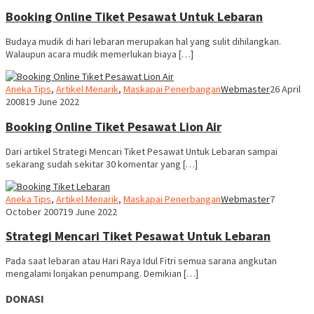
Booking Online Tiket Pesawat Untuk Lebaran
Budaya mudik di hari lebaran merupakan hal yang sulit dihilangkan.
Walaupun acara mudik memerlukan biaya […]
Aneka Tips
,
Artikel Menarik
,
Maskapai Penerbangan
Webmaster
26 April
2008
19 June 2022
Booking Online Tiket Pesawat Lion Air
Dari artikel Strategi Mencari Tiket Pesawat Untuk Lebaran sampai
sekarang sudah sekitar 30 komentar yang […]
Aneka Tips
,
Artikel Menarik
,
Maskapai Penerbangan
Webmaster
7
October 2007
19 June 2022
Strategi Mencari Tiket Pesawat Untuk Lebaran
Pada saat lebaran atau Hari Raya Idul Fitri semua sarana angkutan
mengalami lonjakan penumpang. Demikian […]
DONASI