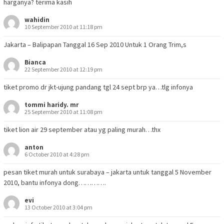
harganya? terima kasih
wahidin
10 September 2010 at 11:18 pm
Jakarta – Balipapan Tanggal 16 Sep 2010 Untuk 1 Orang Trim,s
Bianca
22 September 2010 at 12:19 pm
tiket promo dr jkt-ujung pandang tgl 24 sept brp ya…tlg infonya
tommi haridy. mr
25 September 2010 at 11:08 pm
tiket lion air 29 september atau yg paling murah…thx
anton
6 October 2010 at 4:28 pm
pesan tiket murah untuk surabaya – jakarta untuk tanggal 5 November
2010, bantu infonya dong………….
evi
13 October 2010 at 3:04 pm