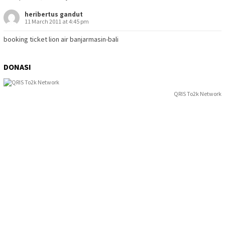
heribertus gandut
11 March 2011 at 4:45 pm
booking ticket lion air banjarmasin-bali
DONASI
QRIS To2k Network