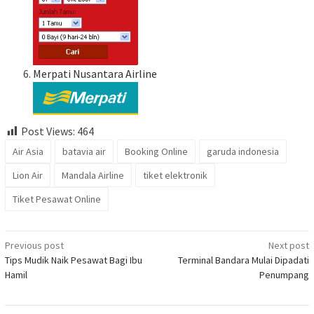
Merpati Nusantara Airline
Post Views:
464
Air Asia
batavia air
Booking Online
garuda indonesia
Lion Air
Mandala Airline
tiket elektronik
Tiket Pesawat Online
Post
Previous post
Next post
Tips Mudik Naik Pesawat Bagi Ibu
Terminal Bandara Mulai Dipadati
navigation
Hamil
Penumpang