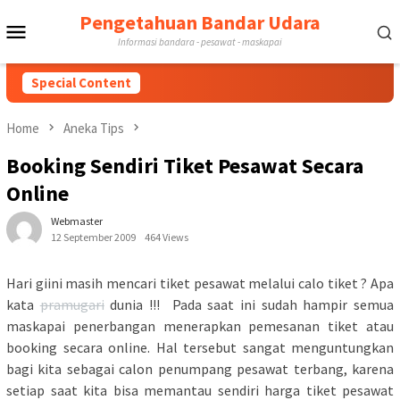
Skip
Pengetahuan Bandar Udara
Mobile
to
Informasi bandara - pesawat - maskapai
content
Menu
Special Content
Home
Aneka Tips
Booking Sendiri Tiket Pesawat Secara
Online
Webmaster
12 September 2009
464 Views
Hari giini masih mencari tiket pesawat melalui calo tiket ? Apa
kata
pramugari
dunia !!! Pada saat ini sudah hampir semua
maskapai penerbangan menerapkan pemesanan tiket atau
booking secara online. Hal tersebut sangat menguntungkan
bagi kita sebagai calon penumpang pesawat terbang, karena
setiap saat kita bisa memantau sendiri harga tiket pesawat