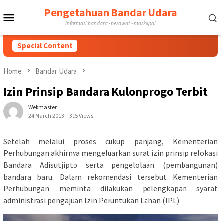
Skip
Pengetahuan Bandar Udara
Mobile
to
Informasi bandara - pesawat - maskapai
content
Menu
Special Content
Home
Bandar Udara
Izin Prinsip Bandara Kulonprogo Terbit
Webmaster
24 March 2013
315 Views
Setelah melalui proses cukup panjang, Kementerian
Perhubungan akhirnya mengeluarkan surat izin prinsip relokasi
Bandara Adisutjipto serta pengelolaan (pembangunan)
bandara baru. Dalam rekomendasi tersebut Kementerian
Perhubungan meminta dilakukan pelengkapan syarat
administrasi pengajuan Izin Peruntukan Lahan (IPL).