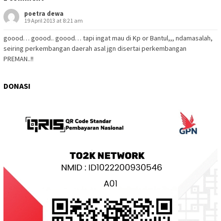
poetra dewa
19 April 2013 at 8:21 am
goood… goood.. goood… tapi ingat mau di Kp or Bantul,,, ndamasalah,
seiring perkembangan daerah asal jgn disertai perkembangan
PREMAN..!!
DONASI