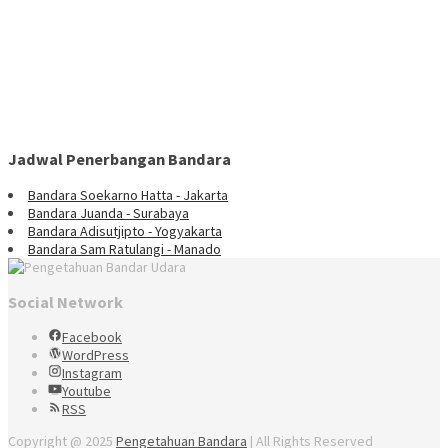
Jadwal Penerbangan Bandara
Bandara Soekarno Hatta - Jakarta
Bandara Juanda - Surabaya
Bandara Adisutjipto - Yogyakarta
Bandara Sam Ratulangi - Manado
Social Network
Facebook
WordPress
Instagram
Youtube
RSS
Copyright @ 2025
Pengetahuan Bandara
| All Rights Reserved