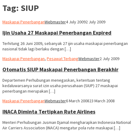
Tag:
SIUP
Maskapai Penerbangan
Webmaster
4 July 2009
2 July 2009
Ijin Usaha 27 Maskapai Penerbangan Expired
Terhitung 26 Juni 2009, sebanyak 27 ijin usaha maskapai penerbangan
nasional tidak lagi berlaku dengan […]
Maskapai Penerbangan
,
Pesawat Terbang
Webmaster
2 July 2009
Otomatis SIUP Maskapai Penerbangan Berakhir
Departemen Perhubungan menegaskan, ketentuan tentang
kedaluwarsanya surat izin usaha perusahaan (SIUP) 27 maskapai
penerbangan merupakan […]
Maskapai Penerbangan
Webmaster
6 March 2008
23 March 2008
INACA Diminta Tertipkan Rute Airlines
Menteri Perhubungan Jusman Djamal mengharapkan Indonesia National
Air Carriers Association (INACA) mengatur pola rute maskapai […]