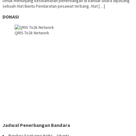
Untuk menunjang keselamatan penerbangan di bandar udara dipasang
sebuah Alat Bantu Pendaratan pesawat terbang. Alat […]
DONASI
QRIS To2k Network
Jadwal Penerbangan Bandara
Bandara Soekarno Hatta - Jakarta