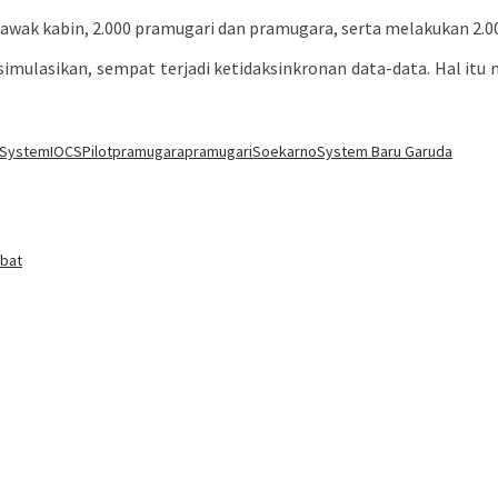
000 awak kabin, 2.000 pramugari dan pramugara, serta melakukan 2
isimulasikan, sempat terjadi ketidaksinkronan data-data. Hal itu
l System
IOCS
Pilot
pramugara
pramugari
Soekarno
System Baru Garuda
mbat