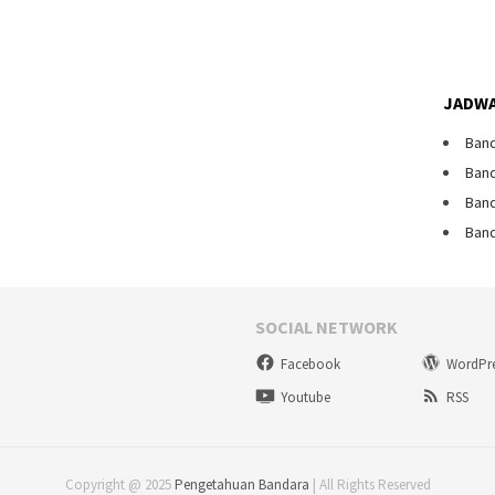
JADWA
Band
Band
Band
Band
SOCIAL NETWORK
Facebook
WordPr
Youtube
RSS
Copyright @ 2025
Pengetahuan Bandara
| All Rights Reserved