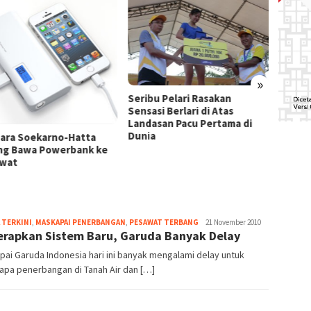
»
IPL Ba
Seribu Pelari Rasakan
Dibata
Sensasi Berlari di Atas
Landasan Pacu Pertama di
Dunia
ara Soekarno-Hatta
ng Bawa Powerbank ke
wat
Webmaster
 TERKINI
,
MASKAPAI PENERBANGAN
,
PESAWAT TERBANG
21 November 2010
rapkan Sistem Baru, Garuda Banyak Delay
ai Garuda Indonesia hari ini banyak mengalami delay untuk
apa penerbangan di Tanah Air dan […]