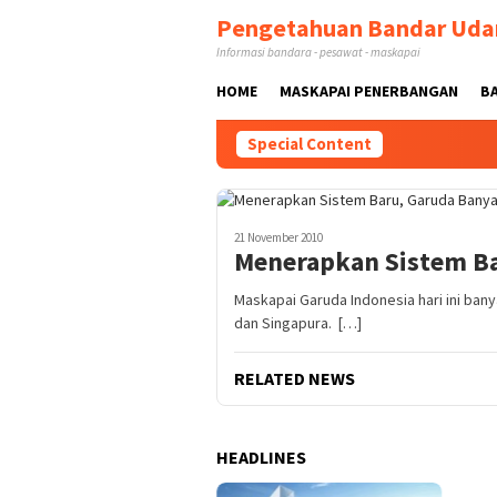
Skip
Pengetahuan Bandar Uda
to
Informasi bandara - pesawat - maskapai
content
HOME
MASKAPAI PENERBANGAN
B
Special Content
21 November 2010
Menerapkan Sistem Ba
Maskapai Garuda Indonesia hari ini ba
dan Singapura. […]
RELATED NEWS
HEADLINES