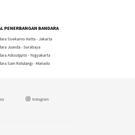
L PENERBANGAN BANDARA
ara Soekarno Hatta - Jakarta
ara Juanda - Surabaya
ara Adisutjipto - Yogyakarta
ara Sam Ratulangi - Manado
ess
Instagram