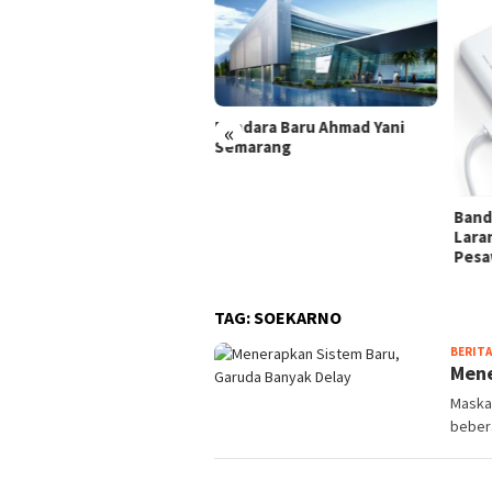
Bandara Baru Ahmad Yani
«
Semarang
i Tanda Lampu di Kabin
sawat
Band
Lara
Pesa
TAG:
SOEKARNO
BERITA
Mene
Maskap
beber