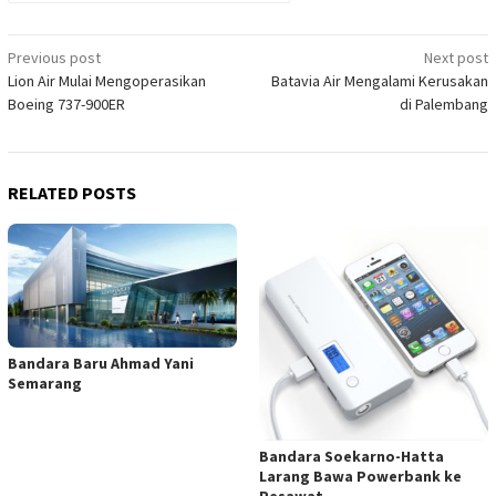
Post
Previous post
Next post
Lion Air Mulai Mengoperasikan
Batavia Air Mengalami Kerusakan
navigation
Boeing 737-900ER
di Palembang
RELATED POSTS
Bandara Baru Ahmad Yani
Semarang
Bandara Soekarno-Hatta
Larang Bawa Powerbank ke
Pesawat