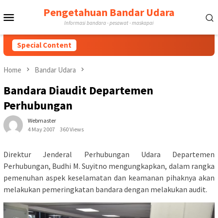
Skip
Pengetahuan Bandar Udara
Mobile
to
Informasi bandara - pesawat - maskapai
content
Menu
Special Content
Home
Bandar Udara
Bandara Diaudit Departemen
Perhubungan
Webmaster
4 May 2007
360 Views
Direktur Jenderal Perhubungan Udara Departemen
Perhubungan, Budhi M. Suyitno mengungkapkan, dalam rangka
pemenuhan aspek keselamatan dan keamanan pihaknya akan
melakukan pemeringkatan bandara dengan melakukan audit.