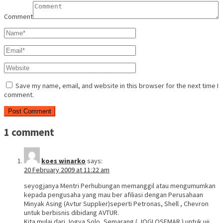
Comment
Save my name, email, and website in this browser for the next time I
comment.
1 comment
koes winarko
says:
20 February 2009 at 11:22 am
seyogjanya Mentri Perhubungan memanggil atau mengumumkan
kepada pengusaha yang mau ber afiliasi dengan Perusahaan
Minyak Asing (Avtur Supplier)seperti Petronas, Shell , Chevron
untuk berbisnis dibidang AVTUR.
Kita mulai dari Jogya.Solo, Semarang ( JOGLOSEMAR ) untuk uji