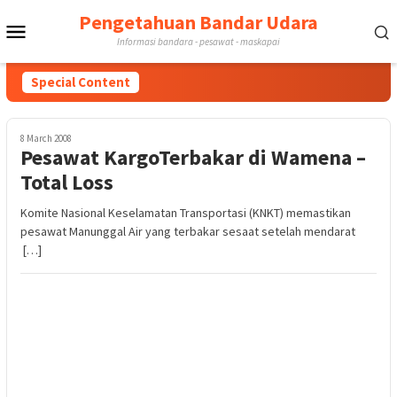
Skip
Pengetahuan Bandar Udara
Mobile
to
Informasi bandara - pesawat - maskapai
content
Menu
Special Content
8 March 2008
Pesawat KargoTerbakar di Wamena –
Total Loss
Komite Nasional Keselamatan Transportasi (KNKT) memastikan
pesawat Manunggal Air yang terbakar sesaat setelah mendarat
[…]