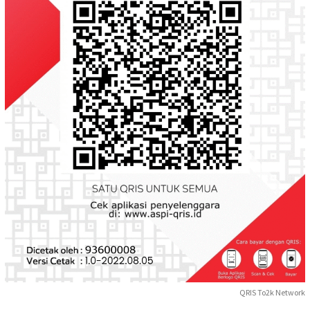
QRIS To2k Network