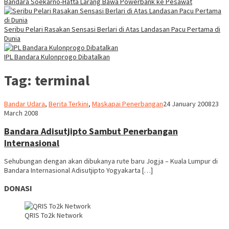
Bandara Soekarno-Hatta Larang Bawa Powerbank ke Pesawat
Seribu Pelari Rasakan Sensasi Berlari di Atas Landasan Pacu Pertama di
Dunia
IPL Bandara Kulonprogo Dibatalkan
Tag:
terminal
Webmaster
Bandar Udara
,
Berita Terkini
,
Maskapai Penerbangan
24 January 2008
23
March 2008
Bandara Adisutjipto Sambut Penerbangan
Internasional
Sehubungan dengan akan dibukanya rute baru Jogja – Kuala Lumpur di
Bandara Internasional Adisutjipto Yogyakarta […]
DONASI
QRIS To2k Network