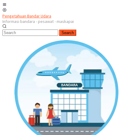
Skip
Mobile
to
Menu
content
Pengetahuan Bandar Udara
Informasi bandara - pesawat - maskapai
Search