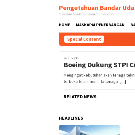
Skip
Pengetahuan Bandar Uda
to
Informasi bandara - pesawat - maskapai
content
HOME
MASKAPAI PENERBANGAN
B
Special Content
24 July 2008
Boeing Dukung STPI C
Mengingat kebutuhan akan tenaga tekni
terbuka telah meminta tenaga […]
RELATED NEWS
HEADLINES