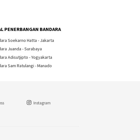
L PENERBANGAN BANDARA
ara Soekarno Hatta - Jakarta
ara Juanda - Surabaya
ara Adisutjipto - Yogyakarta
ara Sam Ratulangi - Manado
ess
Instagram