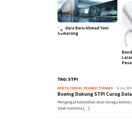
Bandara Baru Ahmad Yani
«
Semarang
i Tanda Lampu di Kabin
sawat
Band
Lara
Pesa
TAG:
STPI
Webmaster
BERITA TERKINI
,
PESAWAT TERBANG
24 July 2008
Boeing Dukung STPI Curug Dal
Mengingat kebutuhan akan tenaga teknisi
telah meminta […]