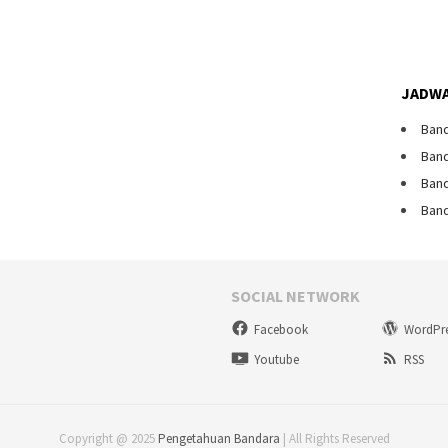
JADWA
Band
Band
Band
Band
SOCIAL NETWORK
Facebook
WordPr
Youtube
RSS
Copyright @ 2025
Pengetahuan Bandara
| All Rights Reserved