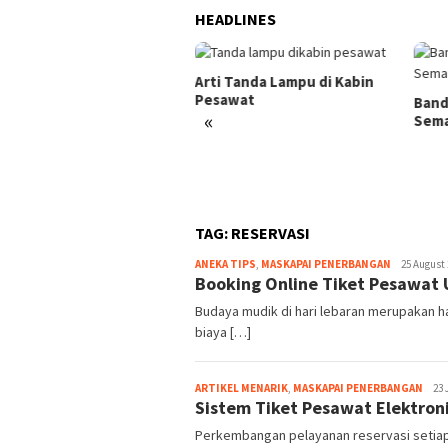
HEADLINES
Arti Tanda Lampu di Kabin
Pesawat
 Bandara Kulonprogo
Band
«
atalkan
Sem
TAG:
RESERVASI
Webmaster
ANEKA TIPS
,
MASKAPAI PENERBANGAN
25 August
Booking Online Tiket Pesawat
Budaya mudik di hari lebaran merupakan h
biaya […]
Webm
ARTIKEL MENARIK
,
MASKAPAI PENERBANGAN
23 
Sistem Tiket Pesawat Elektronik
Perkembangan pelayanan reservasi setia