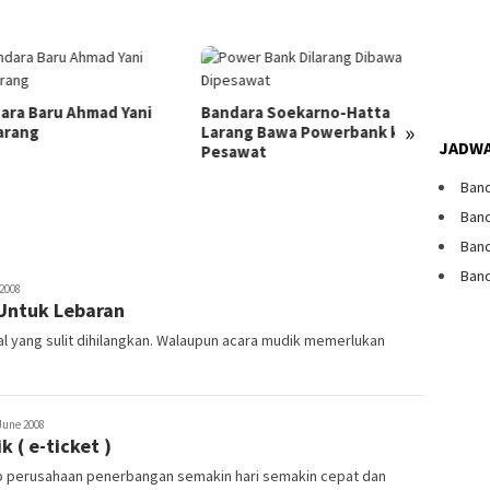
ara Baru Ahmad Yani
Bandara Soekarno-Hatta
»
arang
Larang Bawa Powerbank ke
Seribu
JADWA
Pesawat
Sensas
Landas
Band
Dunia
Band
Band
Band
 2008
 Untuk Lebaran
al yang sulit dihilangkan. Walaupun acara mudik memerlukan
aster
June 2008
 ( e-ticket )
p perusahaan penerbangan semakin hari semakin cepat dan