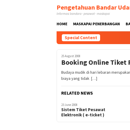
Skip
Pengetahuan Bandar Uda
to
Informasi bandara - pesawat - maskapai
content
HOME
MASKAPAI PENERBANGAN
B
Special Content
25 August 2008
Booking Online Tiket
Budaya mudik di hari lebaran merupakan
biaya yang tidak […]
RELATED NEWS
23 June 2008
Sistem Tiket Pesawat
Elektronik ( e-ticket )