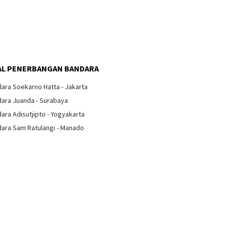
Arti Ta
Pesawa
IPL Bandara Kulonprogo
Dibatalkan
 Pelari Rasakan
L PENERBANGAN BANDARA
i Berlari di Atas
an Pacu Pertama di
ara Soekarno Hatta - Jakarta
ara Juanda - Surabaya
ara Adisutjipto - Yogyakarta
ara Sam Ratulangi - Manado