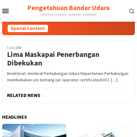
Skip
Pengetahuan Bandar Udara
Mobile
to
Informasi bandara - pesawat - maskapai
content
Menu
Special Content
4 July 2008
Lima Maskapai Penerbangan
Dibekukan
Direktorat Jenderal Perhubungan Udara Departemen Perhubungan
membekukan izin terbang (air operator certificate/AOC) […]
RELATED NEWS
HEADLINES