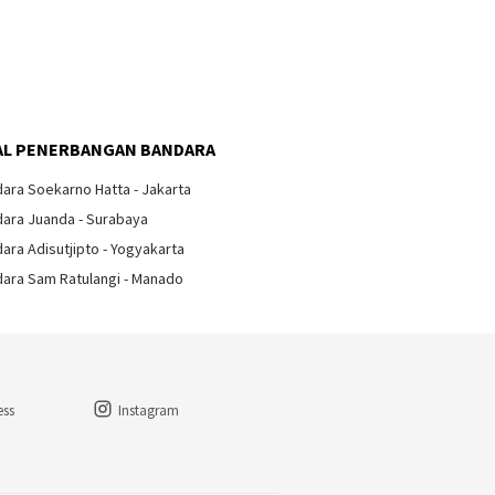
Arti Tanda Lampu di Kabin
Pesawat
ndara Kulonprogo
Bandara
lkan
Semara
L PENERBANGAN BANDARA
ara Soekarno Hatta - Jakarta
ara Juanda - Surabaya
ara Adisutjipto - Yogyakarta
ara Sam Ratulangi - Manado
ess
Instagram