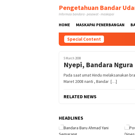
Skip
Pengetahuan Bandar Uda
to
Informasi bandara - pesawat - maskapai
content
HOME
MASKAPAI PENERBANGAN
B
Special Content
5 March 2008
Nyepi, Bandara Ngura 
Pada saat umat Hindu melaksanakan br
Maret 2008 nanti , Bandar […]
RELATED NEWS
HEADLINES