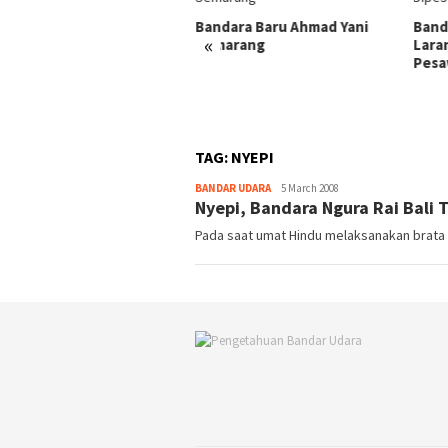
i Tanda Lampu di Kabin
sawat
Bandara Baru Ahmad Yani
Band
«
Semarang
Lara
Pesa
TAG:
NYEPI
Webmaster
BANDAR UDARA
5 March 2008
Nyepi, Bandara Ngura Rai Bali 
Pada saat umat Hindu melaksanakan brata