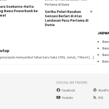
ara Soekarno-Hatta
IPL Ba
»
ng Bawa Powerbank ke
Dibata
Seribu Pelari Rasakan
wat
Sensasi Berlari di Atas
Landasan Pacu Pertama di
Dunia
JADWA
Band
Band
Tutup
Band
 penyepian menyambut tahun baru Saka 1930, Jumat, 7 Maret […]
Band
SOCIAL NETWORK
Facebook
WordPr
Youtube
RSS