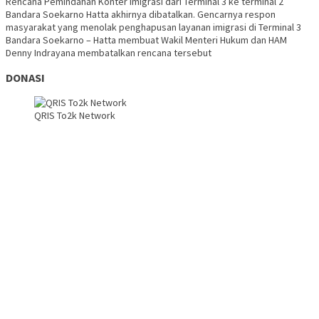
Rencana Pemindahan Konter Imigrasi dari Terminal 3 ke terminal 2
Bandara Soekarno Hatta akhirnya dibatalkan. Gencarnya respon
masyarakat yang menolak penghapusan layanan imigrasi di Terminal 3
Bandara Soekarno – Hatta membuat Wakil Menteri Hukum dan HAM
Denny Indrayana membatalkan rencana tersebut
DONASI
QRIS To2k Network