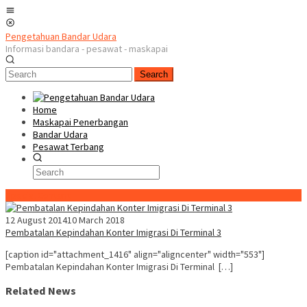
Skip
Mobile
to
Menu
content
Pengetahuan Bandar Udara
Informasi bandara - pesawat - maskapai
Search
Home
Maskapai Penerbangan
Bandar Udara
Pesawat Terbang
Special Content
12 August 2014
10 March 2018
Pembatalan Kepindahan Konter Imigrasi Di Terminal 3
[caption id="attachment_1416" align="aligncenter" width="553"]
Pembatalan Kepindahan Konter Imigrasi Di Terminal […]
Related News