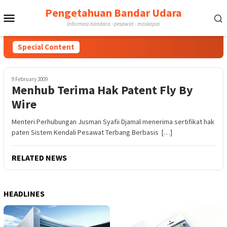
Skip
Pengetahuan Bandar Udara
Mobile
to
Informasi bandara - pesawat - maskapai
content
Menu
Special Content
9 February 2009
Menhub Terima Hak Patent Fly By
Wire
Menteri Perhubungan Jusman Syafii Djamal menerima sertifikat hak
paten Sistem Kendali Pesawat Terbang Berbasis […]
RELATED NEWS
HEADLINES