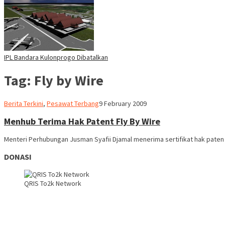
IPL Bandara Kulonprogo Dibatalkan
Tag:
Fly by Wire
Webmaster
Berita Terkini
,
Pesawat Terbang
9 February 2009
Menhub Terima Hak Patent Fly By Wire
Menteri Perhubungan Jusman Syafii Djamal menerima sertifikat hak paten
DONASI
QRIS To2k Network