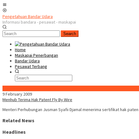
Skip
Mobile
to
Menu
content
Pengetahuan Bandar Udara
Informasi bandara - pesawat - maskapai
Search
Home
Maskapai Penerbangan
Bandar Udara
Pesawat Terbang
Special Content
9 February 2009
Menhub Terima Hak Patent Fly By Wire
Menteri Perhubungan Jusman Syafii Djamal menerima sertifikat hak pate
Related News
Headlines