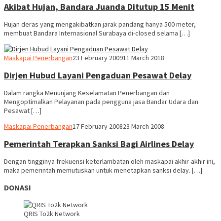
Akibat Hujan, Bandara Juanda Ditutup 15 Menit
Hujan deras yang mengakibatkan jarak pandang hanya 500 meter,
membuat Bandara Internasional Surabaya di-closed selama […]
Webmaster
Maskapai Penerbangan
23 February 2009
11 March 2018
Dirjen Hubud Layani Pengaduan Pesawat Delay
Dalam rangka Menunjang Keselamatan Penerbangan dan
Mengoptimalkan Pelayanan pada pengguna jasa Bandar Udara dan
Pesawat […]
Webmaster
Maskapai Penerbangan
17 February 2008
23 March 2008
Pemerintah Terapkan Sanksi Bagi Airlines Delay
Dengan tingginya frekuensi keterlambatan oleh maskapai akhir-akhir ini,
maka pemerintah memutuskan untuk menetapkan sanksi delay. […]
DONASI
QRIS To2k Network