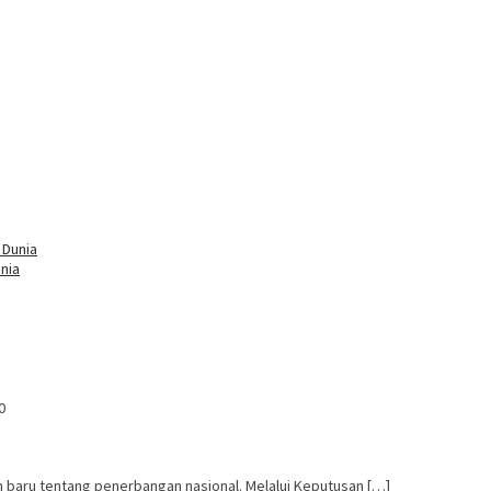
nia
0
n baru tentang penerbangan nasional. Melalui Keputusan […]