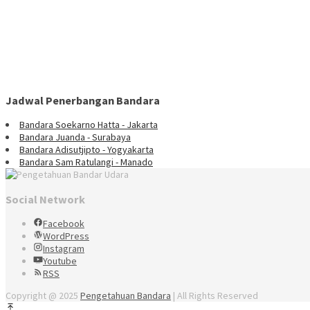
Jadwal Penerbangan Bandara
Bandara Soekarno Hatta - Jakarta
Bandara Juanda - Surabaya
Bandara Adisutjipto - Yogyakarta
Bandara Sam Ratulangi - Manado
Social Network
Facebook
WordPress
Instagram
Youtube
RSS
Copyright @ 2025
Pengetahuan Bandara
| All Rights Reserved