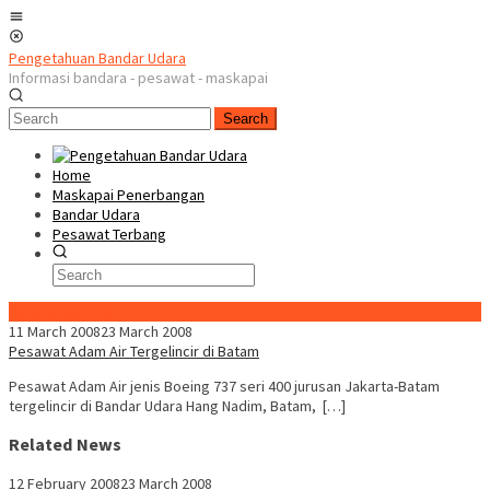
Skip
Mobile
to
Menu
content
Pengetahuan Bandar Udara
Informasi bandara - pesawat - maskapai
Search
Home
Maskapai Penerbangan
Bandar Udara
Pesawat Terbang
Special Content
11 March 2008
23 March 2008
Pesawat Adam Air Tergelincir di Batam
Pesawat Adam Air jenis Boeing 737 seri 400 jurusan Jakarta-Batam
tergelincir di Bandar Udara Hang Nadim, Batam, […]
Related News
12 February 2008
23 March 2008