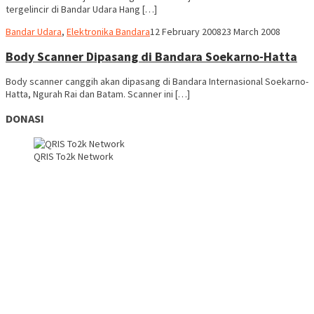
tergelincir di Bandar Udara Hang […]
Webmaster
Bandar Udara
,
Elektronika Bandara
12 February 2008
23 March 2008
Body Scanner Dipasang di Bandara Soekarno-Hatta
Body scanner canggih akan dipasang di Bandara Internasional Soekarno-
Hatta, Ngurah Rai dan Batam. Scanner ini […]
DONASI
QRIS To2k Network