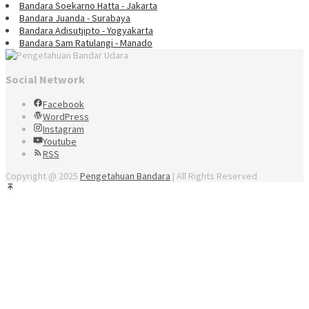
Bandara Soekarno Hatta - Jakarta
Bandara Juanda - Surabaya
Bandara Adisutjipto - Yogyakarta
Bandara Sam Ratulangi - Manado
Social Network
Facebook
WordPress
Instagram
Youtube
RSS
Copyright @ 2025
Pengetahuan Bandara
| All Rights Reserved