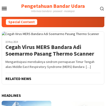
Skip
Pengetahuan Bandar Udara
Mobile
to
Informasi bandara - pesawat - maskapai
content
Menu
Special Content
10 May 2014
Cegah Virus MERS Bandara Adi
Soemarmo Pasang Thermo Scanner
Mengantisipasi merebaknya sindrom pernapasan Timur Tengah
alias Middle East Respiratory Syndrome (MERS) Bandara […]
RELATED NEWS
HEADLINES