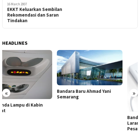
16 March 2007
EKKT Keluarkan Sembilan
Rekomendasi dan Saran
Tindakan
HEADLINES
Bandara Baru Ahmad Yani
«
»
Semarang
Bandara Soekarno-Hatta
Larang Bawa Powerbank ke
Pesawat