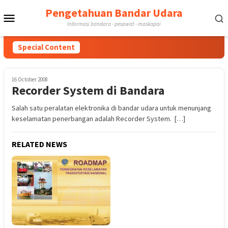
Skip
Pengetahuan Bandar Udara
Mobile
to
Informasi bandara - pesawat - maskapai
content
Menu
Special Content
16 October 2008
Recorder System di Bandara
Salah satu peralatan elektronika di bandar udara untuk menunjang
keselamatan penerbangan adalah Recorder System. […]
RELATED NEWS