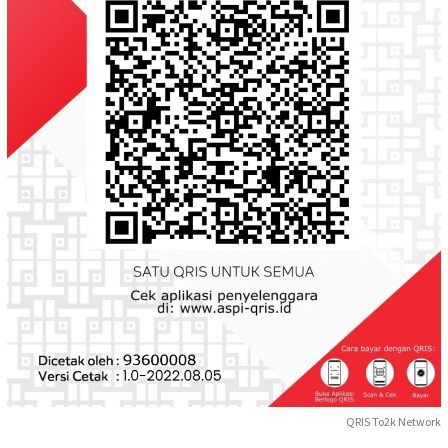
QRIS To2k Network