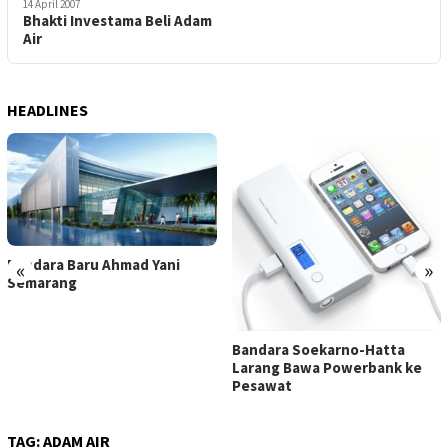
14 April 2007
Bhakti Investama Beli Adam
Air
HEADLINES
Bandara Baru Ahmad Yani
«
»
Semarang
Bandara Soekarno-Hatta
Larang Bawa Powerbank ke
Pesawat
TAG:
ADAM AIR