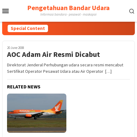
Skip
Pengetahuan Bandar Udara
Mobile
to
Informasi bandara - pesawat - maskapai
content
Menu
Special Content
20 June 2008
AOC Adam Air Resmi Dicabut
Direktorat Jenderal Perhubungan udara secara resmi mencabut
Sertifikat Operator Pesawat Udara atau Air Operator […]
RELATED NEWS