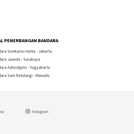
Arti Ta
Pesawa
IPL Bandara Kulonprogo
Dibatalkan
 Pelari Rasakan
i Berlari di Atas
an Pacu Pertama di
L PENERBANGAN BANDARA
ara Soekarno Hatta - Jakarta
ara Juanda - Surabaya
ara Adisutjipto - Yogyakarta
ara Sam Ratulangi - Manado
ess
Instagram