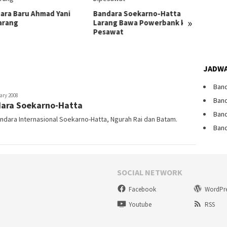
ara Baru Ahmad Yani
Bandara Soekarno-Hatta
»
arang
Larang Bawa Powerbank ke
Seribu
Pesawat
Sensas
Landas
Dunia
JADWA
Band
r
ary 2008
Band
dara Soekarno-Hatta
Band
ndara Internasional Soekarno-Hatta, Ngurah Rai dan Batam.
Band
SOCIAL NETWORK
Facebook
WordPr
Youtube
RSS