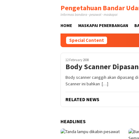
Skip
Pengetahuan Bandar Uda
to
Informasi bandara - pesawat - maskapai
content
HOME
MASKAPAI PENERBANGAN
B
Special Content
12 February 2008
Body Scanner Dipasan
Body scanner canggih akan dipasang di 
Scanner ini bahkan […]
RELATED NEWS
HEADLINES