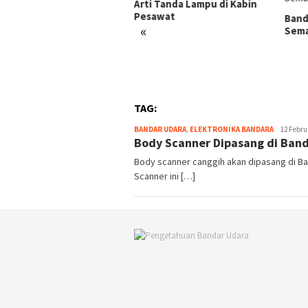
Arti Tanda Lampu di Kabin
Pesawat
 Bandara Kulonprogo
Band
«
atalkan
Sem
TAG:
Webmaste
BANDAR UDARA
,
ELEKTRONIKA BANDARA
12 Febru
Body Scanner Dipasang di Ban
Body scanner canggih akan dipasang di Ba
Scanner ini […]