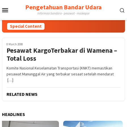
Skip
Pengetahuan Bandar Udara
Mobile
to
Informasi bandara - pesawat - maskapai
content
Menu
Special Content
8 March 2008
Pesawat KargoTerbakar di Wamena –
Total Loss
Komite Nasional Keselamatan Transportasi (KNKT) memastikan
pesawat Manunggal Air yang terbakar sesaat setelah mendarat
[…]
RELATED NEWS
HEADLINES