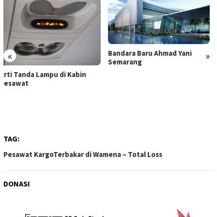
Bandara Baru Ahmad Yani
«
»
Semarang
Bandara Soekarno-Hatta
Larang Bawa Powerbank ke
Pesawat
TAG:
Pesawat KargoTerbakar di Wamena – Total Loss
DONASI