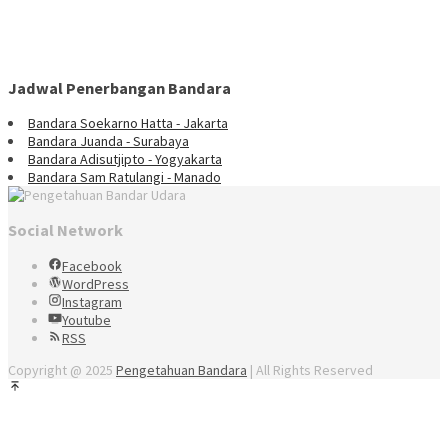
Jadwal Penerbangan Bandara
Bandara Soekarno Hatta - Jakarta
Bandara Juanda - Surabaya
Bandara Adisutjipto - Yogyakarta
Bandara Sam Ratulangi - Manado
Social Network
Facebook
WordPress
Instagram
Youtube
RSS
Copyright @ 2025
Pengetahuan Bandara
| All Rights Reserved