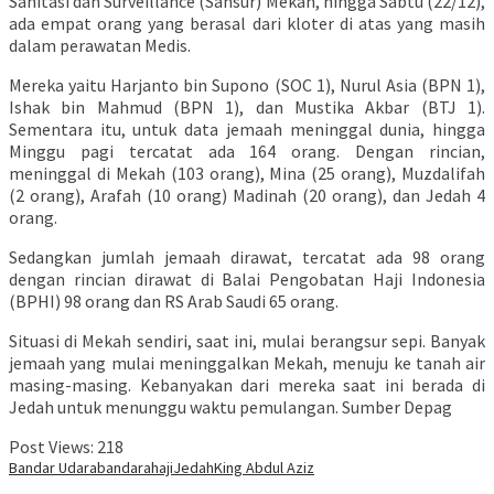
Sanitasi dan Surveillance (Sansur) Mekah, hingga Sabtu (22/12),
ada empat orang yang berasal dari kloter di atas yang masih
dalam perawatan Medis.
Mereka yaitu Harjanto bin Supono (SOC 1), Nurul Asia (BPN 1),
Ishak bin Mahmud (BPN 1), dan Mustika Akbar (BTJ 1).
Sementara itu, untuk data jemaah meninggal dunia, hingga
Minggu pagi tercatat ada 164 orang. Dengan rincian,
meninggal di Mekah (103 orang), Mina (25 orang), Muzdalifah
(2 orang), Arafah (10 orang) Madinah (20 orang), dan Jedah 4
orang.
Sedangkan jumlah jemaah dirawat, tercatat ada 98 orang
dengan rincian dirawat di Balai Pengobatan Haji Indonesia
(BPHI) 98 orang dan RS Arab Saudi 65 orang.
Situasi di Mekah sendiri, saat ini, mulai berangsur sepi. Banyak
jemaah yang mulai meninggalkan Mekah, menuju ke tanah air
masing-masing. Kebanyakan dari mereka saat ini berada di
Jedah untuk menunggu waktu pemulangan. Sumber Depag
Post Views:
218
Bandar Udara
bandara
haji
Jedah
King Abdul Aziz