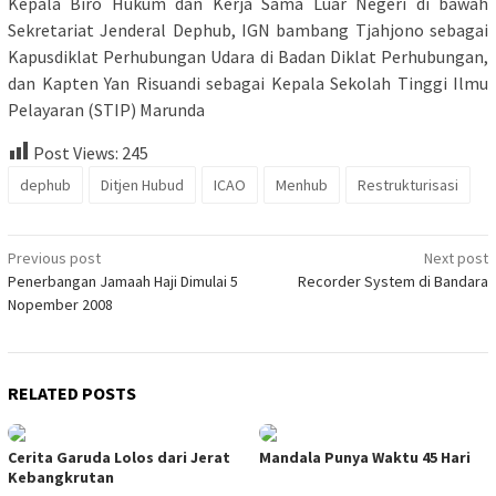
Kepala Biro Hukum dan Kerja Sama Luar Negeri di bawah
Sekretariat Jenderal Dephub, IGN bambang Tjahjono sebagai
Kapusdiklat Perhubungan Udara di Badan Diklat Perhubungan,
dan Kapten Yan Risuandi sebagai Kepala Sekolah Tinggi Ilmu
Pelayaran (STIP) Marunda
Post Views:
245
dephub
Ditjen Hubud
ICAO
Menhub
Restrukturisasi
Post
Previous post
Next post
Penerbangan Jamaah Haji Dimulai 5
Recorder System di Bandara
navigation
Nopember 2008
RELATED POSTS
Cerita Garuda Lolos dari Jerat
Mandala Punya Waktu 45 Hari
Kebangkrutan