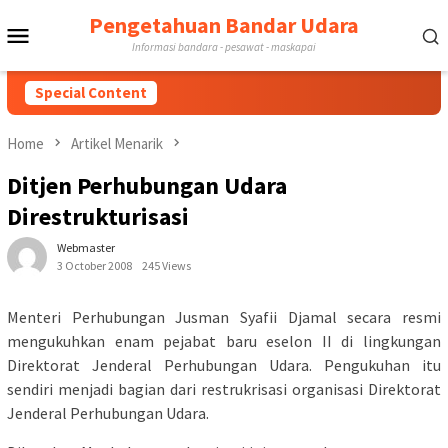
Skip
Pengetahuan Bandar Udara
Mobile
to
Informasi bandara - pesawat - maskapai
content
Menu
Special Content
Home
Artikel Menarik
Ditjen Perhubungan Udara
Direstrukturisasi
Webmaster
3 October 2008
245 Views
Menteri Perhubungan Jusman Syafii Djamal secara resmi
mengukuhkan enam pejabat baru eselon II di lingkungan
Direktorat Jenderal Perhubungan Udara. Pengukuhan itu
sendiri menjadi bagian dari restrukrisasi organisasi Direktorat
Jenderal Perhubungan Udara.