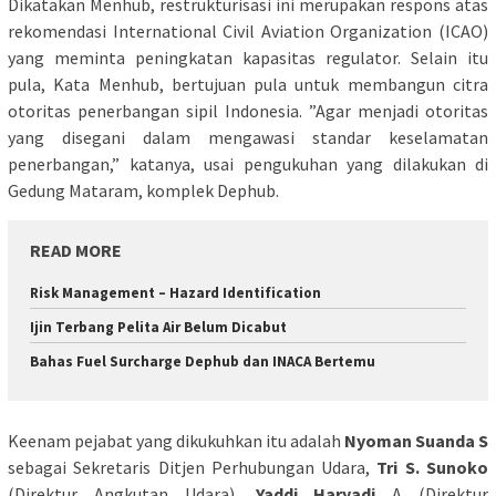
Dikatakan Menhub, restrukturisasi ini merupakan respons atas
rekomendasi International Civil Aviation Organization (ICAO)
yang meminta peningkatan kapasitas regulator. Selain itu
pula, Kata Menhub, bertujuan pula untuk membangun citra
otoritas penerbangan sipil Indonesia. ”Agar menjadi otoritas
yang disegani dalam mengawasi standar keselamatan
penerbangan,” katanya, usai pengukuhan yang dilakukan di
Gedung Mataram, komplek Dephub.
READ MORE
Risk Management – Hazard Identification
Ijin Terbang Pelita Air Belum Dicabut
Bahas Fuel Surcharge Dephub dan INACA Bertemu
Keenam pejabat yang dikukuhkan itu adalah
Nyoman Suanda S
sebagai Sekretaris Ditjen Perhubungan Udara,
Tri S. Sunoko
(Direktur Angkutan Udara),
Yaddi Haryadi
A (Direktur