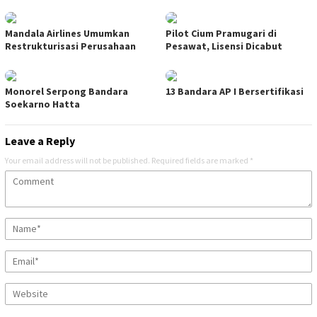
Mandala Airlines Umumkan
Pilot Cium Pramugari di
Restrukturisasi Perusahaan
Pesawat, Lisensi Dicabut
Monorel Serpong Bandara
13 Bandara AP I Bersertifikasi
Soekarno Hatta
Leave a Reply
Your email address will not be published.
Required fields are marked
*