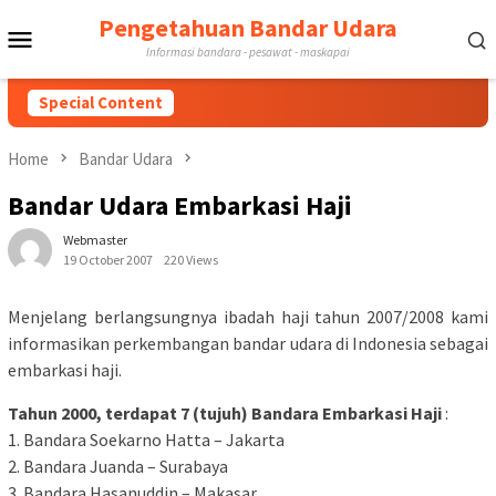
Skip
Pengetahuan Bandar Udara
Mobile
to
Informasi bandara - pesawat - maskapai
content
Menu
Special Content
Home
Bandar Udara
Bandar Udara Embarkasi Haji
Webmaster
19 October 2007
220 Views
Menjelang berlangsungnya ibadah haji tahun 2007/2008 kami
informasikan perkembangan bandar udara di Indonesia sebagai
embarkasi haji.
Tahun 2000, terdapat 7 (tujuh) Bandara Embarkasi Haji
:
1. Bandara Soekarno Hatta – Jakarta
2. Bandara Juanda – Surabaya
3. Bandara Hasanuddin – Makasar