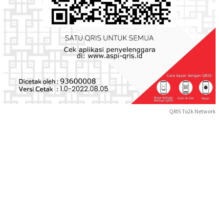
QRIS To2k Network