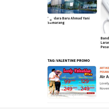
Bandara Baru Ahmad Yani
«
Semarang
i Tanda Lampu di Kabin
sawat
Band
Lara
Pesa
TAG:
VALENTINE PROMO
ARTIKE
PESAW
Air 
Lovely
Novem