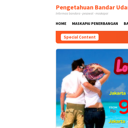
Skip
Pengetahuan Bandar Uda
to
Informasi bandara - pesawat - maskapai
content
HOME
MASKAPAI PENERBANGAN
B
Special Content