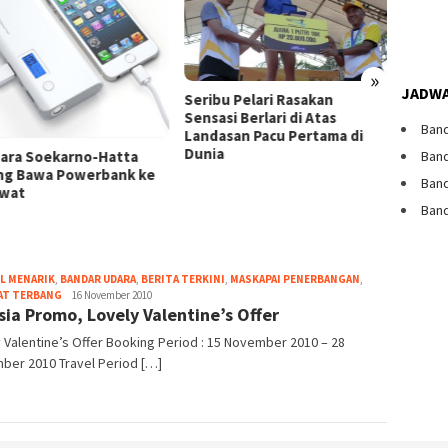
»
IPL Ba
JADWA
Seribu Pelari Rasakan
Dibata
Sensasi Berlari di Atas
Band
Landasan Pacu Pertama di
Dunia
ara Soekarno-Hatta
Band
ng Bawa Powerbank ke
Band
wat
Band
L MENARIK
,
BANDAR UDARA
,
BERITA TERKINI
,
MASKAPAI PENERBANGAN
,
Webmaster
AT TERBANG
16 November 2010
Asia Promo, Lovely Valentine’s Offer
 Valentine’s Offer Booking Period : 15 November 2010 – 28
ber 2010 Travel Period […]