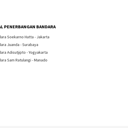
Bandara
ndara Kulonprogo
Semara
L PENERBANGAN BANDARA
lkan
Arti Tanda Lampu di Kabin
ara Soekarno Hatta - Jakarta
Pesawat
ara Juanda - Surabaya
ara Adisutjipto - Yogyakarta
ara Sam Ratulangi - Manado