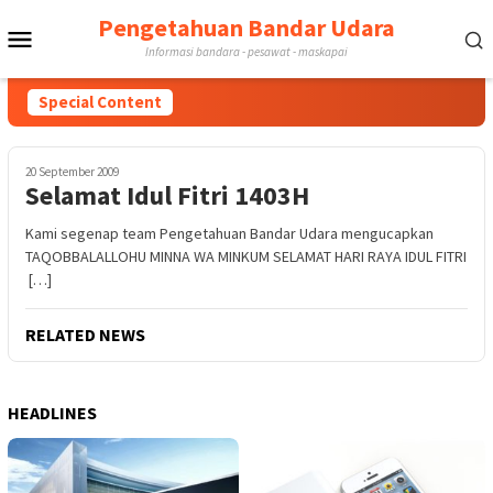
Skip
Pengetahuan Bandar Udara
Mobile
to
Informasi bandara - pesawat - maskapai
content
Menu
Special Content
20 September 2009
Selamat Idul Fitri 1403H
Kami segenap team Pengetahuan Bandar Udara mengucapkan
TAQOBBALALLOHU MINNA WA MINKUM SELAMAT HARI RAYA IDUL FITRI
[…]
RELATED NEWS
HEADLINES