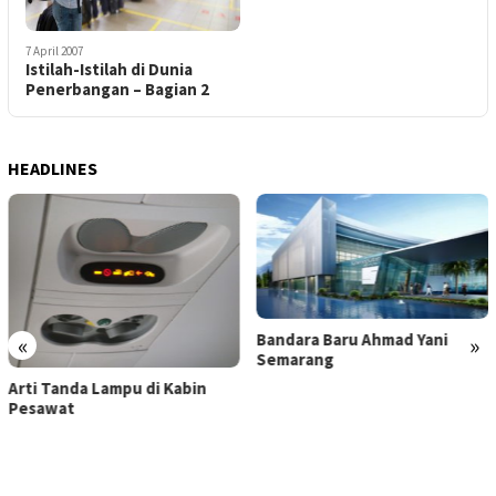
7 April 2007
Istilah-Istilah di Dunia
Penerbangan – Bagian 2
HEADLINES
Bandara Baru Ahmad Yani
«
»
Semarang
Bandara Soekarno-Hatta
Larang Bawa Powerbank ke
Pesawat