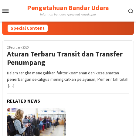
Skip
Pengetahuan Bandar Udara
Mobile
to
Informasi bandara - pesawat - maskapai
content
Menu
Special Content
2 February 2010
Aturan Terbaru Transit dan Transfer
Penumpang
Dalam rangka menegakkan faktor keamanan dan keselamatan
penerbangan sekaligus meningkatkan pelayanan, Pemerintah telah
[…]
RELATED NEWS