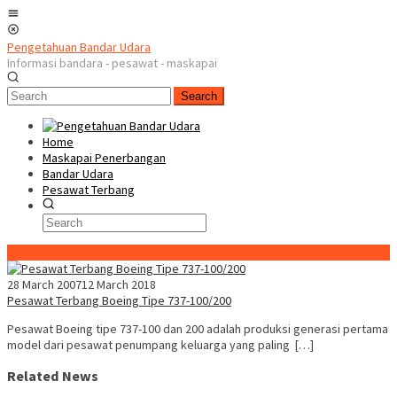
Skip
Mobile
to
Menu
content
Pengetahuan Bandar Udara
Informasi bandara - pesawat - maskapai
Search
Home
Maskapai Penerbangan
Bandar Udara
Pesawat Terbang
Special Content
28 March 2007
12 March 2018
Pesawat Terbang Boeing Tipe 737-100/200
Pesawat Boeing tipe 737-100 dan 200 adalah produksi generasi pertama
model dari pesawat penumpang keluarga yang paling […]
Related News