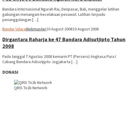
Bandara Internasional Ngurah Rai, Denpasar, Bali, menggelar latihan
gabungan menangani kecelakaan pesawat. Latihan terpadu
penanggulangan […]
Bandar Udara
Webmaster
10 August 2008
10 August 2008
Dirgantara Raharja ke 47 Bandara Adisutjipto Tahun
2008
Pada tanggal 7 Agustus 2008 kemarin PT (Persero) Angkasa Pura I
Cabang Bandara Adisutjipto Jogjakarta […]
DONASI
QRIS To2k Network