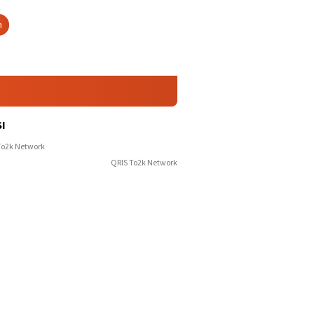
h
I
QRIS To2k Network