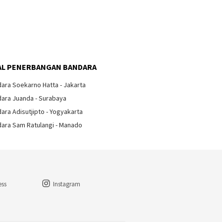
L PENERBANGAN BANDARA
ara Soekarno Hatta - Jakarta
ara Juanda - Surabaya
ara Adisutjipto - Yogyakarta
ara Sam Ratulangi - Manado
ess
Instagram