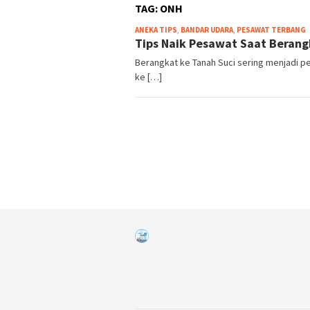
TAG:
ONH
W
ANEKA TIPS
,
BANDAR UDARA
,
PESAWAT TERBANG
Tips Naik Pesawat Saat Berang
Berangkat ke Tanah Suci sering menjadi p
ke […]