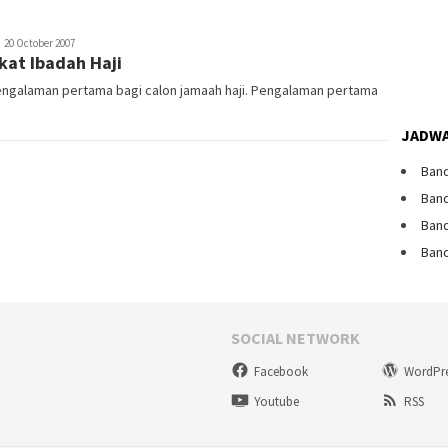
ebmaster
20 October 2007
kat Ibadah Haji
engalaman pertama bagi calon jamaah haji. Pengalaman pertama
JADWA
Band
Band
Band
Band
SOCIAL NETWORK
Facebook
WordPr
Youtube
RSS