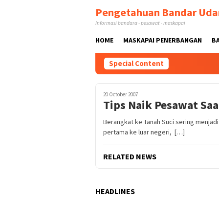
Skip
Pengetahuan Bandar Uda
to
Informasi bandara - pesawat - maskapai
content
HOME
MASKAPAI PENERBANGAN
B
Special Content
20 October 2007
Tips Naik Pesawat Saa
Berangkat ke Tanah Suci sering menjad
pertama ke luar negeri, […]
RELATED NEWS
HEADLINES